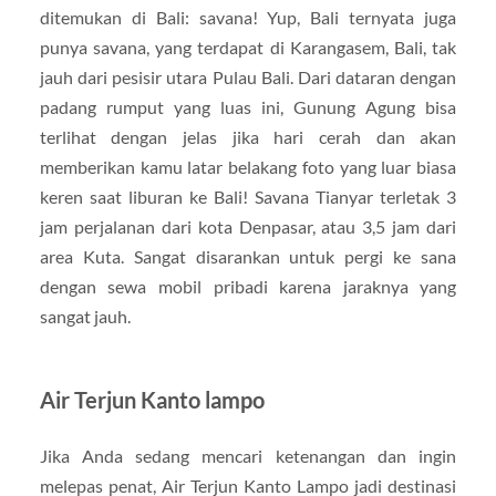
ditemukan di Bali: savana! Yup, Bali ternyata juga
punya savana, yang terdapat di Karangasem, Bali, tak
jauh dari pesisir utara Pulau Bali. Dari dataran dengan
padang rumput yang luas ini, Gunung Agung bisa
terlihat dengan jelas jika hari cerah dan akan
memberikan kamu latar belakang foto yang luar biasa
keren saat liburan ke Bali! Savana Tianyar terletak 3
jam perjalanan dari kota Denpasar, atau 3,5 jam dari
area Kuta. Sangat disarankan untuk pergi ke sana
dengan sewa mobil pribadi karena jaraknya yang
sangat jauh.
Air Terjun Kanto lampo
Jika Anda sedang mencari ketenangan dan ingin
melepas penat, Air Terjun Kanto Lampo jadi destinasi