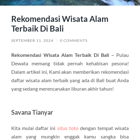
Rekomendasi Wisata Alam
Terbaik Di Bali
SEPTEMBER 11, 2024
/
0 COMMENTS
Rekomendasi Wisata Alam Terbaik Di Bali –
Pulau
Dewata memang tidak pernah kehabisan pesona!
Dalam artikel ini, Kami akan memberikan rekomendasi
daftar wisata alam terbaik yang ada di Bali buat Anda
yang sedang merencanakan liburan akhir tahun!
Savana Tianyar
Kita mulai daftar ini
situs toto
dengan tempat wisata
alam yang mungkin enggak kamu sangka bisa