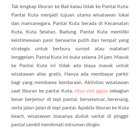
Tak lengkap liburan ke Bali kalau tidak ke Pantai Kuta.
Pantai Kuta menjadi tujuan utama wisatawan lokal
dan mancanegara. Pantai Kuta berada di Kecamatan
Kuta, Kuta Selatan, Badung. Pantai Kuta memiliki
keistimewaan pasir berwarna putih dan tempat yang
strategis untuk berburu sunset atau matahari
tenggelam. Pantai Kuta ini buka selama 24 jam. Masuk
ke Pantai Kuta ini tidak ada biaya masuk untuk
wisatawan alias gratis. Hanya ada membayar parkir
bagi yang membawa kendaraan. Aktivitas wisatawan
saat liburan ke pantai Kuta,
situs slot gacor
sebagian
besar berjemur di tepi pantai, berselancar, berenang,
serta jalan-jalan di tepi pantai. Apabila liburan ke Kuta
beach, wisatawan biasanya duduk santai di pinggir
pantai sambil menikmati minuman dingin.