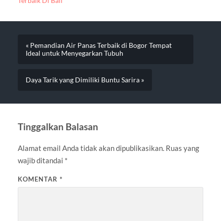
Terbaik Di Bali
« Pemandian Air Panas Terbaik di Bogor Tempat
Ideal untuk Menyegarkan Tubuh
Daya Tarik yang Dimiliki Buntu Sarira »
Tinggalkan Balasan
Alamat email Anda tidak akan dipublikasikan.
Ruas yang
wajib ditandai
*
KOMENTAR
*