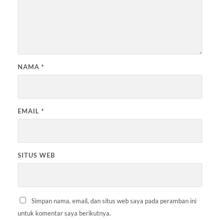
NAMA
*
EMAIL
*
SITUS WEB
Simpan nama, email, dan situs web saya pada peramban ini
untuk komentar saya berikutnya.