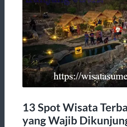
13 Spot Wisata Terb
yang Wajib Dikunjun