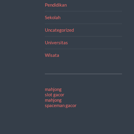
Pendidikan
Sekolah
Uncategorized
Universitas
Wisata
mahjong
slot gacor
mahjong
spaceman gacor