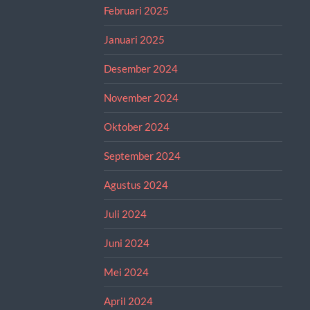
Februari 2025
Januari 2025
Desember 2024
November 2024
Oktober 2024
September 2024
Agustus 2024
Juli 2024
Juni 2024
Mei 2024
April 2024