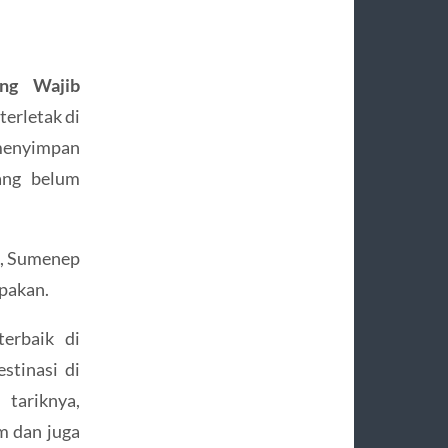
ng Wajib
erletak di
menyimpan
ang belum
k, Sumenep
pakan.
terbaik di
stinasi di
tariknya,
m dan juga