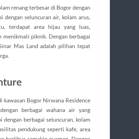
olam renang terbesar di Bogor dengan
pi dengan seluncuran air, kolam arus,
u, terdapat area hijau yang luas,
n menikmati piknik. Dengan berbagai
Sinar Mas Land adalah pilihan tepat
rga.
nture
i kawasan Bogor Nirwana Residence
dengan berbagai wahana air yang
i dengan berbagai seluncuran, kolam
ilitas pendukung seperti kafe, area
an berlibur semakin nyaman. Dengan