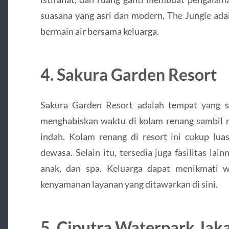
suasana yang asri dan modern, The Jungle ada
bermain air bersama keluarga.
4.
Sakura Garden Resort
Sakura Garden Resort adalah tempat yang s
menghabiskan waktu di kolam renang sambil
indah. Kolam renang di resort ini cukup lua
dewasa. Selain itu, tersedia juga fasilitas la
anak, dan spa. Keluarga dapat menikmati w
kenyamanan layanan yang ditawarkan di sini.
5.
Ciputra Waterpark Jak