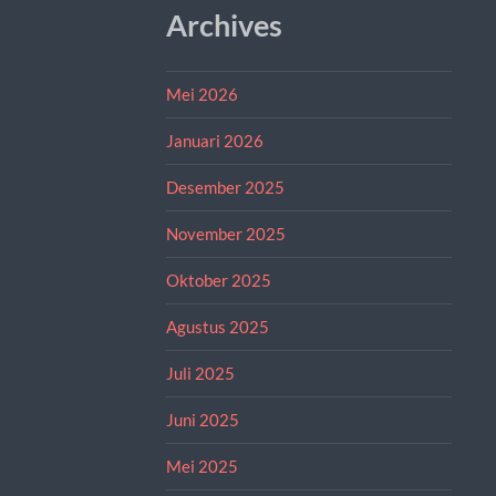
Archives
Mei 2026
Januari 2026
Desember 2025
November 2025
Oktober 2025
Agustus 2025
Juli 2025
Juni 2025
Mei 2025