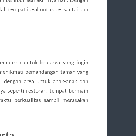
lah tempat ideal untuk bersantai dan
empurna untuk keluarga yang ingin
 menikmati pemandangan taman yang
s, dengan area untuk anak-anak dan
innya seperti restoran, tempat bermain
aktu berkualitas sambil merasakan
arta