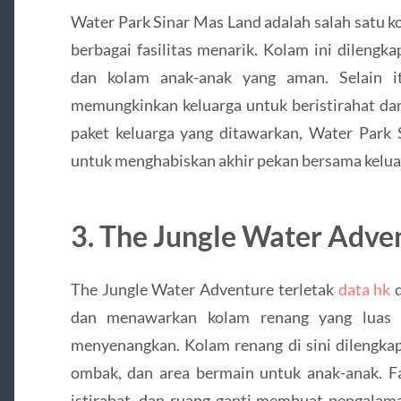
Water Park Sinar Mas Land adalah salah satu k
berbagai fasilitas menarik. Kolam ini dilengka
dan kolam anak-anak yang aman. Selain it
memungkinkan keluarga untuk beristirahat da
paket keluarga yang ditawarkan, Water Park 
untuk menghabiskan akhir pekan bersama kelua
3.
The Jungle Water Adve
The Jungle Water Adventure terletak
data hk
d
dan menawarkan kolam renang yang luas 
menyenangkan. Kolam renang di sini dilengkap
ombak, dan area bermain untuk anak-anak. Fas
istirahat, dan ruang ganti membuat pengalam