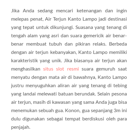
Jika Anda sedang mencari ketenangan dan ingin
melepas penat, Air Terjun Kanto Lampo jadi destinasi
yang tepat untuk dikunjungi. Suasana yang tenang di
tengah alam yang asri dan suara gemericik air benar-
benar membuat tubuh dan pikiran relaks. Berbeda
dengan air terjun kebanyakan, Kanto Lampo memiliki
karakteristik yang unik. Jika biasanya air terjun akan
menghasilkan
situs slot resmi
suara gemuruh saat
menyatu dengan mata air di bawahnya, Kanto Lampo
justru menyuguhkan aliran air yang tenang di tebing
yang landai melewati batuan berundak. Selain pesona
air terjun, masih di kawasan yang sama Anda juga bisa
menemukan sebuah gua. Konon, gua sepanjang 3m ini
dulu digunakan sebagai tempat berdiskusi oleh para
penjajah.