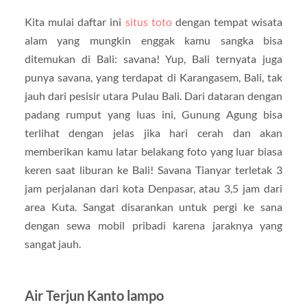
Kita mulai daftar ini
situs toto
dengan tempat wisata
alam yang mungkin enggak kamu sangka bisa
ditemukan di Bali: savana! Yup, Bali ternyata juga
punya savana, yang terdapat di Karangasem, Bali, tak
jauh dari pesisir utara Pulau Bali. Dari dataran dengan
padang rumput yang luas ini, Gunung Agung bisa
terlihat dengan jelas jika hari cerah dan akan
memberikan kamu latar belakang foto yang luar biasa
keren saat liburan ke Bali! Savana Tianyar terletak 3
jam perjalanan dari kota Denpasar, atau 3,5 jam dari
area Kuta. Sangat disarankan untuk pergi ke sana
dengan sewa mobil pribadi karena jaraknya yang
sangat jauh.
Air Terjun Kanto lampo