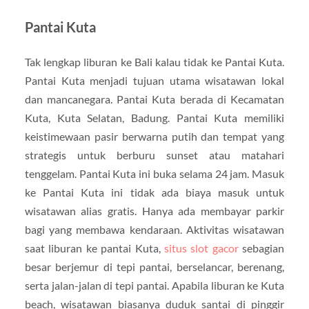
Pantai Kuta
Tak lengkap liburan ke Bali kalau tidak ke Pantai Kuta.
Pantai Kuta menjadi tujuan utama wisatawan lokal
dan mancanegara. Pantai Kuta berada di Kecamatan
Kuta, Kuta Selatan, Badung. Pantai Kuta memiliki
keistimewaan pasir berwarna putih dan tempat yang
strategis untuk berburu sunset atau matahari
tenggelam. Pantai Kuta ini buka selama 24 jam. Masuk
ke Pantai Kuta ini tidak ada biaya masuk untuk
wisatawan alias gratis. Hanya ada membayar parkir
bagi yang membawa kendaraan. Aktivitas wisatawan
saat liburan ke pantai Kuta,
situs slot gacor
sebagian
besar berjemur di tepi pantai, berselancar, berenang,
serta jalan-jalan di tepi pantai. Apabila liburan ke Kuta
beach, wisatawan biasanya duduk santai di pinggir