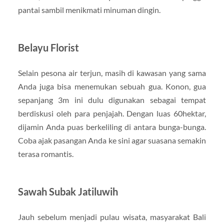
pantai sambil menikmati minuman dingin.
Belayu Florist
Selain pesona air terjun, masih di kawasan yang sama
Anda juga bisa menemukan sebuah gua. Konon, gua
sepanjang 3m ini dulu digunakan sebagai tempat
berdiskusi oleh para penjajah. Dengan luas 60hektar,
dijamin Anda puas berkeliling di antara bunga-bunga.
Coba ajak pasangan Anda ke sini agar suasana semakin
terasa romantis.
Sawah Subak Jatiluwih
Jauh sebelum menjadi pulau wisata, masyarakat Bali