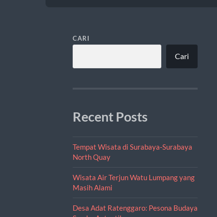
CARI
Cari
Recent Posts
Tempat Wisata di Surabaya-Surabaya
North Quay
Wisata Air Terjun Watu Lumpang yang
Masih Alami
Desa Adat Ratenggaro: Pesona Budaya