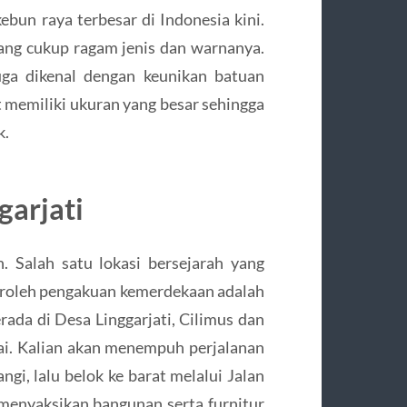
bun raya terbesar di Indonesia kini.
yang cukup ragam jenis dan warnanya.
uga dikenal dengan keunikan batuan
ut memiliki ukuran yang besar sehingga
k.
arjati
an. Salah satu lokasi bersejarah yang
oleh pengakuan kemerdekaan adalah
rada di Desa Linggarjati, Cilimus dan
ai. Kalian akan menempuh perjalanan
ngi, lalu belok ke barat melalui Jalan
a menyaksikan bangunan serta furnitur