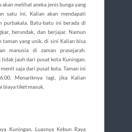
 akan melihat aneka jenis bunga yang
 satu ini, Kalian akan mendapati
purbakala. Batu-batu ini berada di
gkar, berundak, dan berjajar. Namun
taman yang unik, di sini Kalian bisa
n manusia di zaman prasejarah.
 tidak jauh dari pusat kota Kuningan.
menit saja dari pusat kota. Taman ini
.00. Menariknya lagi, jika Kalian
i biaya tiket masuk.
aya Kuningan. Luasnya Kebun Raya