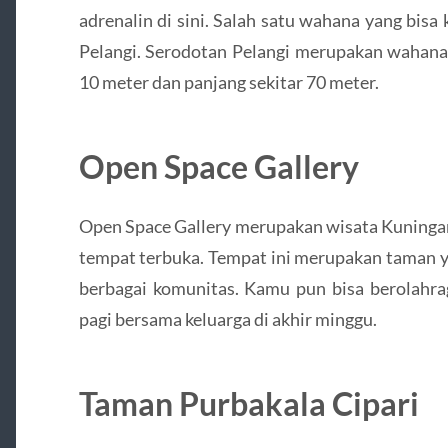
adrenalin di sini. Salah satu wahana yang bi
Pelangi. Serodotan Pelangi merupakan wahana 
10 meter dan panjang sekitar 70 meter.
Open Space Gallery
Open Space Gallery merupakan wisata Kuningan 
tempat terbuka. Tempat ini merupakan taman ya
berbagai komunitas. Kamu pun bisa berolahra
pagi bersama keluarga di akhir minggu.
Taman Purbakala Cipari