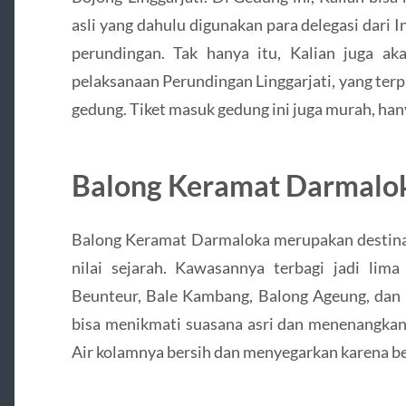
asli yang dahulu digunakan para delegasi dari
perundingan. Tak hanya itu, Kalian juga ak
pelaksanaan Perundingan Linggarjati, yang ter
gedung. Tiket masuk gedung ini juga murah, han
Balong Keramat Darmalo
Balong Keramat Darmaloka merupakan destin
nilai sejarah. Kawasannya terbagi jadi lima
Beunteur, Bale Kambang, Balong Ageung, dan
bisa menikmati suasana asri dan menenangkan
Air kolamnya bersih dan menyegarkan karena ber