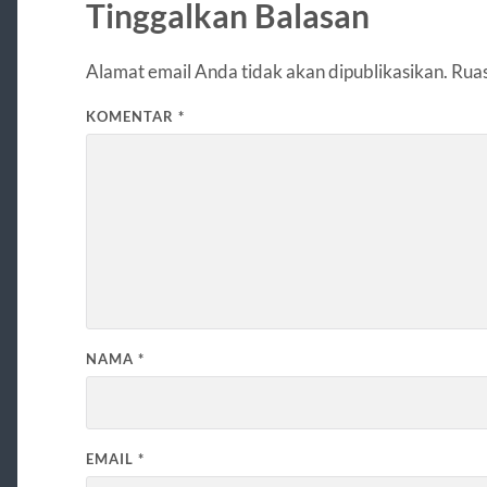
Tinggalkan Balasan
Alamat email Anda tidak akan dipublikasikan.
Ruas
KOMENTAR
*
NAMA
*
EMAIL
*