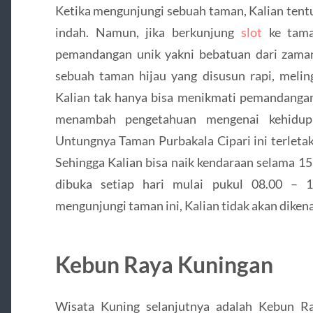
Ketika mengunjungi sebuah taman, Kalian tentu
indah. Namun, jika berkunjung
slot
ke taman
pemandangan unik yakni bebatuan dari zaman 
sebuah taman hijau yang disusun rapi, melin
Kalian tak hanya bisa menikmati pemandangan 
menambah pengetahuan mengenai kehidupa
Untungnya Taman Purbakala Cipari ini terletak
Sehingga Kalian bisa naik kendaraan selama 15 
dibuka setiap hari mulai pukul 08.00 – 16
mengunjungi taman ini, Kalian tidak akan dikena
Kebun Raya Kuningan
Wisata Kuning selanjutnya adalah Kebun R