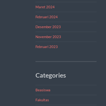
Maret 2024
Februari 2024
Desember 2023
November 2023
Februari 2023
Categories
Beasiswa
Fakultas