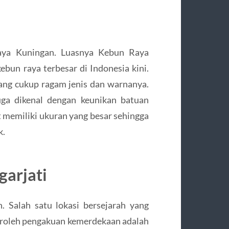
aya Kuningan. Luasnya Kebun Raya
bun raya terbesar di Indonesia kini.
yang cukup ragam jenis dan warnanya.
uga dikenal dengan keunikan batuan
ut memiliki ukuran yang besar sehingga
k.
arjati
an. Salah satu lokasi bersejarah yang
oleh pengakuan kemerdekaan adalah