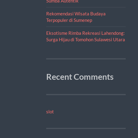
Sumba Autentik
Rekomendasi Wisata Budaya
Terpopuler di Sumenep
Eksotisme Rimba Rekreasi Lahendong:
Surga Hijau di Tomohon Sulawesi Utara
Recent Comments
slot