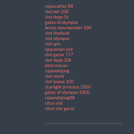
rajascatter 88
slot bet 200
slot depo 5k
gates of olympus
bonus new member 100
slot thailand
slot olympus
slot qris
spaceman slot
slot gacor 777
slot depo 10k
data macau
rajamahjong
slot resmi
slot bonus 100
starlight princess 1000
gates of olympus 1000
rajamahjong88
situs slot
situs slot gacor