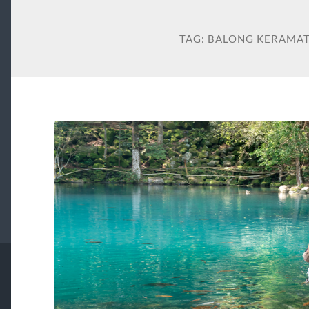
TAG:
BALONG KERAMA