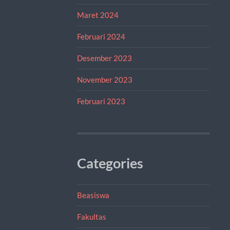
Maret 2024
Februari 2024
Desember 2023
November 2023
Februari 2023
Categories
Beasiswa
Fakultas