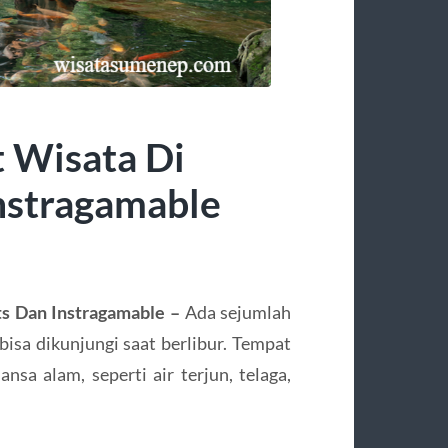
 Wisata Di
nstragamable
s Dan Instragamable –
Ada sejumlah
bisa dikunjungi saat berlibur. Tempat
ansa alam, seperti air terjun, telaga,