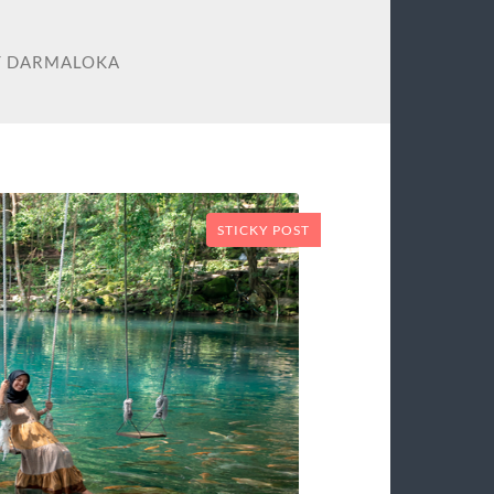
T DARMALOKA
STICKY POST