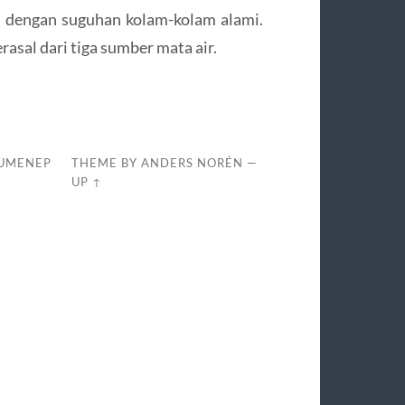
 dengan suguhan kolam-kolam alami.
asal dari tiga sumber mata air.
SUMENEP
THEME BY
ANDERS NORÉN
—
UP ↑