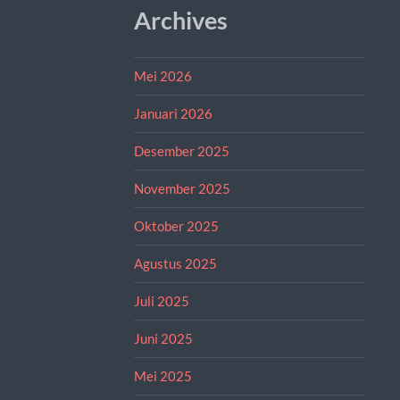
Archives
Mei 2026
Januari 2026
Desember 2025
November 2025
Oktober 2025
Agustus 2025
Juli 2025
Juni 2025
Mei 2025