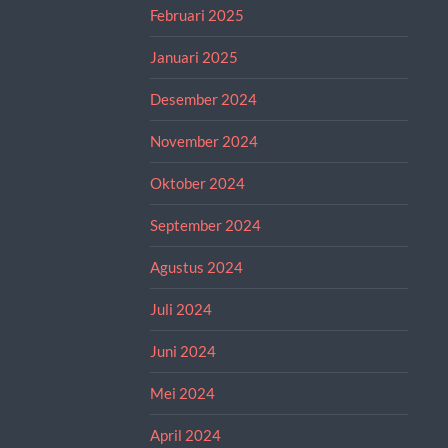
Februari 2025
Januari 2025
Desember 2024
November 2024
Oktober 2024
September 2024
Agustus 2024
Juli 2024
Juni 2024
Mei 2024
April 2024