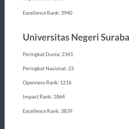
Excellence Rank: 3940
Universitas Negeri Surab
Peringkat Dunia: 2341
Peringkat Nasional: 23
Openness Rank: 1216
Impact Rank: 1864
Excellence Rank: 3839