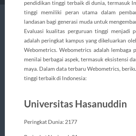
pendidikan tinggi terbaik di dunia, termasuk 
tinggi memiliki peran utama dalam pemba
landasan bagi generasi muda untuk mengemban
Evaluasi kualitas perguruan tinggi menjadi p
adalah peringkat kampus yang dikeluarkan ole
Webometrics. Webometrics adalah lembaga p
menilai berbagai aspek, termasuk eksistensi 
maya. Dalam data terbaru Webometrics, beriku
tinggi terbaik di Indonesia:
Universitas Hasanuddin
Peringkat Dunia: 2177