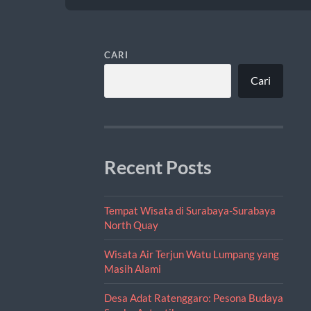
CARI
Cari
Recent Posts
Tempat Wisata di Surabaya-Surabaya
North Quay
Wisata Air Terjun Watu Lumpang yang
Masih Alami
Desa Adat Ratenggaro: Pesona Budaya