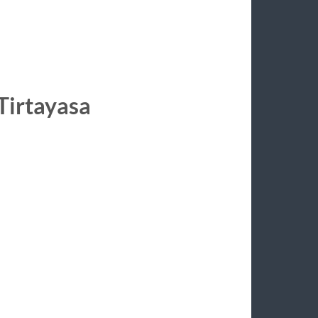
Tirtayasa