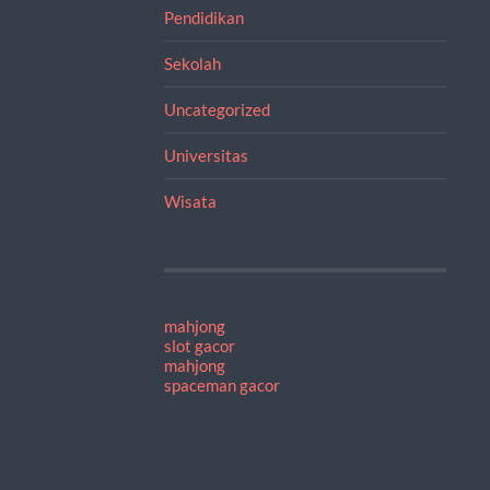
Pendidikan
Sekolah
Uncategorized
Universitas
Wisata
mahjong
slot gacor
mahjong
spaceman gacor