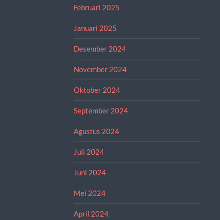
Februari 2025
Januari 2025
Desember 2024
November 2024
Oktober 2024
September 2024
Agustus 2024
Juli 2024
Juni 2024
Mei 2024
April 2024