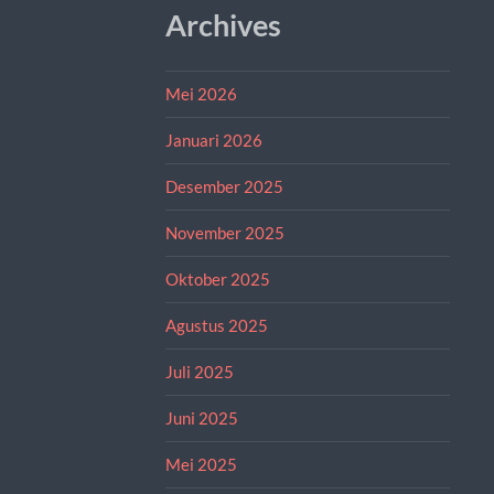
Archives
Mei 2026
Januari 2026
Desember 2025
November 2025
Oktober 2025
Agustus 2025
Juli 2025
Juni 2025
Mei 2025