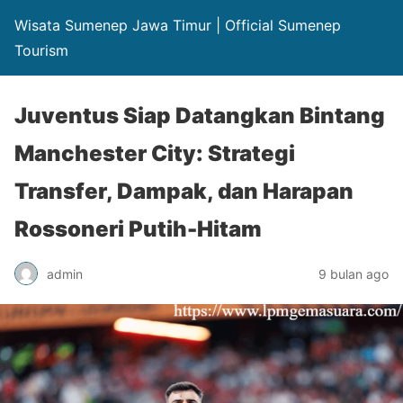
Wisata Sumenep Jawa Timur | Official Sumenep
Tourism
Juventus Siap Datangkan Bintang
Manchester City: Strategi
Transfer, Dampak, dan Harapan
Rossoneri Putih-Hitam
admin
9 bulan ago