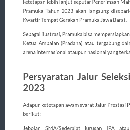
ketetapan lebih lanjut seputar Penerimaan Ma
Pramuka Tahun 2023 akan langsung disebark
Kwartir Tempat Gerakan Pramuka Jawa Barat.
Sebagai ilustrasi, Pramuka bisa mempersiapkan
Ketua Ambalan (Pradana) atau tergabung dala
arena internasional ataupun nasional yang terk
Persyaratan Jalur Sele
2023
Adapun ketetapan awam syarat Jalur Prestasi P
berikut:
Jebolan SMA/Sederajat jurusan IPA atau