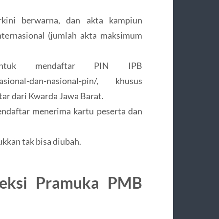
rkini berwarna, dan akta kampiun
nternasional (jumlah akta maksimum
untuk mendaftar PIN IPB
ernasional-dan-nasional-pin/, khusus
ar dari Kwarda Jawa Barat.
pendaftar menerima kartu peserta dan
ukkan tak bisa diubah.
eleksi Pramuka PMB