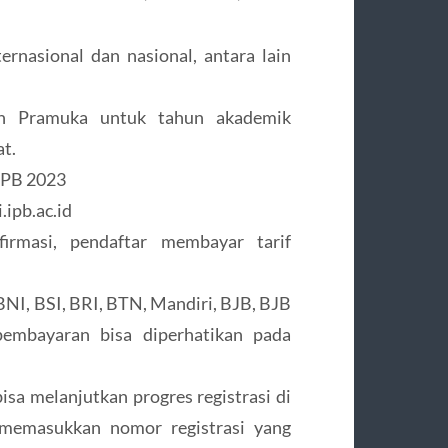
ernasional dan nasional, antara lain
an Pramuka untuk tahun akademik
t.
IPB 2023
.ipb.ac.id
irmasi, pendaftar membayar tarif
BNI, BSI, BRI, BTN, Mandiri, BJB, BJB
pembayaran bisa diperhatikan pada
sa melanjutkan progres registrasi di
an memasukkan nomor registrasi yang