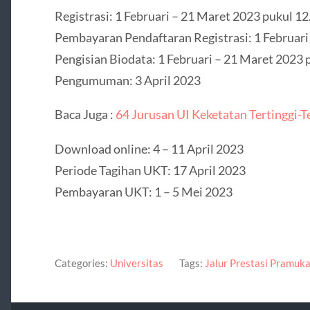
Registrasi: 1 Februari – 21 Maret 2023 pukul 1
Pembayaran Pendaftaran Registrasi: 1 Februari
Pengisian Biodata: 1 Februari – 21 Maret 2023
Pengumuman: 3 April 2023
Baca Juga :
64 Jurusan UI Keketatan Tertinggi
Download online: 4 – 11 April 2023
Periode Tagihan UKT: 17 April 2023
Pembayaran UKT: 1 – 5 Mei 2023
Categories:
Universitas
Tags:
Jalur Prestasi Pramuk