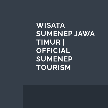
WISATA
SUMENEP JAWA
TIMUR |
OFFICIAL
SUMENEP
TOURISM