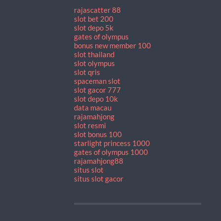
rajascatter 88
slot bet 200
slot depo 5k
gates of olympus
bonus new member 100
slot thailand
slot olympus
slot qris
spaceman slot
slot gacor 777
slot depo 10k
data macau
rajamahjong
slot resmi
slot bonus 100
starlight princess 1000
gates of olympus 1000
rajamahjong88
situs slot
situs slot gacor