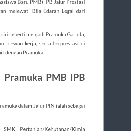
hasiswa Baru PMB) IPB Jalur Prestasi
an melewati Bila Edaran Legal dari
 diri seperti menjadi Pramuka Garuda,
m dewan kerja, serta berprestasi di
ait dengan Pramuka.
ksi Pramuka PMB IPB
ramuka dalam Jalur PIN ialah sebagai
 SMK Pertanian/Kehutanan/Kimia