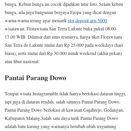
bunga. Kebun bunga ini cocok dijadikan latar foto. Selain kebun
bunga, ada juga bangunan bergaya Eropa yang dicat dengan
warna-warna terang agar menarik
slot deposit qris 5000
wisatawan. Florawisata San Terra Lafonte buka pukul 08.00-
17.00 WIB. Dilansir dari situs resminya, harga tiket Florawisata
San Terra de Lafonte mulai dari Rp 25.000 pada weekdays (hari
biasa), serta mulai dari Rp 30.000 untuk weekend (akhir pekan)
atau libur nasional.
Pantai Parang Dowo
Tempat wisata Instagramable tidak hanya berlokasi dataran tinggi,
tapi juga di dataran rendah, salah satunya Pantai Parang Dowo.
Pantai Parang Dowo berlokasi di kawasan Gajahrejo, Gedangan,
Kabupaten Malang.Salah satu daya tarik Pantai Parang Dowo
adalah batu karang yang warnanya berubah-ubah tergantung