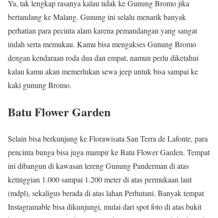
Ya, tak lengkap rasanya kalau tidak ke Gunung Bromo jika
bertandang ke Malang. Gunung ini selalu menarik banyak
perhatian para pecinta alam karena pemandangan yang sangat
indah serta memukau. Kamu bisa mengakses Gunung Bromo
dengan kendaraan roda dua dan empat, namun perlu diketahui
kalau kamu akan memerlukan sewa jeep untuk bisa sampai ke
kaki gunung Bromo.
Batu Flower Garden
Selain bisa berkunjung ke Florawisata San Terra de Lafonte, para
pencinta bunga bisa juga mampir ke Batu Flower Garden. Tempat
ini dibangun di kawasan lereng Gunung Panderman di atas
ketinggian 1.000 sampai 1.200 meter di atas permukaan laut
(mdpl), sekaligus berada di atas lahan Perhutani. Banyak tempat
Instagramable bisa dikunjungi, mulai dari spot foto di atas bukit