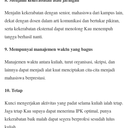
Menjalin kekerabatan dengan senior, mahasiswa dari kampus lain,
dekat dengan dosen dalam arti komunikasi dan bertukar pikiran,
serta kekerabatan eksternal dapat menolong Kau menempuh
tangga berhasil nanti.
9. Mempunyai manajemen waktu yang bagus
Manajemen waktu antara kuliah, turut organisasi, skripsi, dan
lainnya dapat menjadi alat kuat menciptakan cita-cita menjadi
mahasiswa berprestasi.
10. Tetap
Kunci mengerjakan aktivitas yang padat selama kuliah ialah tetap.
Jaga tetap Kau supaya dapat menerima IPK optimal, punya
kekerabatan baik malah dapat segera berprofesi sesudah lulus
kuliah.