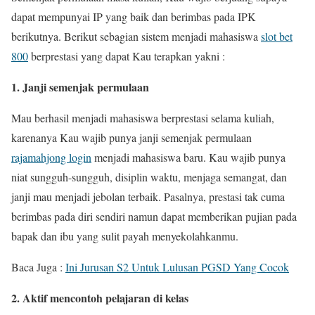
dapat mempunyai IP yang baik dan berimbas pada IPK
berikutnya. Berikut sebagian sistem menjadi mahasiswa
slot bet
800
berprestasi yang dapat Kau terapkan yakni :
1. Janji semenjak permulaan
Mau berhasil menjadi mahasiswa berprestasi selama kuliah,
karenanya Kau wajib punya janji semenjak permulaan
rajamahjong login
menjadi mahasiswa baru. Kau wajib punya
niat sungguh-sungguh, disiplin waktu, menjaga semangat, dan
janji mau menjadi jebolan terbaik. Pasalnya, prestasi tak cuma
berimbas pada diri sendiri namun dapat memberikan pujian pada
bapak dan ibu yang sulit payah menyekolahkanmu.
Baca Juga :
Ini Jurusan S2 Untuk Lulusan PGSD Yang Cocok
2. Aktif mencontoh pelajaran di kelas