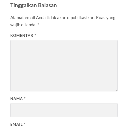
Tinggalkan Balasan
Alamat email Anda tidak akan dipublikasikan.
Ruas yang
wajib ditandai
*
KOMENTAR
*
NAMA
*
EMAIL
*