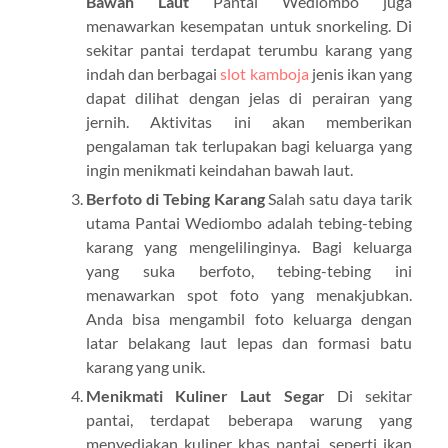
Bawah Laut
Pantai Wediombo juga
menawarkan kesempatan untuk snorkeling. Di
sekitar pantai terdapat terumbu karang yang
indah dan berbagai
slot kamboja
jenis ikan yang
dapat dilihat dengan jelas di perairan yang
jernih. Aktivitas ini akan memberikan
pengalaman tak terlupakan bagi keluarga yang
ingin menikmati keindahan bawah laut.
Berfoto di Tebing Karang
Salah satu daya tarik
utama Pantai Wediombo adalah tebing-tebing
karang yang mengelilinginya. Bagi keluarga
yang suka berfoto, tebing-tebing ini
menawarkan spot foto yang menakjubkan.
Anda bisa mengambil foto keluarga dengan
latar belakang laut lepas dan formasi batu
karang yang unik.
Menikmati Kuliner Laut Segar
Di sekitar
pantai, terdapat beberapa warung yang
menyediakan kuliner khas pantai, seperti ikan