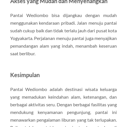
Akses yang Mudah dan Menyenangkan
Pantai Wediombo bisa dijangkau dengan mudah
menggunakan kendaraan pribadi. Jalan menuju pantai
sudah cukup baik dan tidak terlalu jauh dari pusat kota
Yogyakarta. Perjalanan menuju pantai juga menyajikan
pemandangan alam yang indah, menambah keseruan
saat berlibur.
Kesimpulan
Pantai Wediombo adalah destinasi wisata keluarga
yang memadukan keindahan alam, ketenangan, dan
berbagai aktivitas seru. Dengan berbagai fasilitas yang
mendukung kenyamanan pengunjung, pantai ini
menawarkan pengalaman liburan yang tak terlupakan.