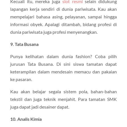
Kecuali itu, mereka juga
slot resmi
selain didukung
lapangan kerja sendiri di dunia pariwisata. Kau akan
mempelajari bahasa asing, pelayanan, sampai hingga
informasi obyek. Apalagi ditambah, bidang profesi di
dunia pariwisata juga profesi menyenangkan.
9. Tata Busana
Punya kelihatan dalam dunia fashion? Coba pilih
jurusan Tata Busana. Di sini siswa tamatan dapat
keterampilan dalam mendesain memacu dan pakaian
ke pasaran.
Kau akan belajar segala sistem pola, bahan-bahan
tekstil dan juga teknik menjahit. Para tamatan SMK
juga dapat jadi desainer dapat.
10. Analis Kimia