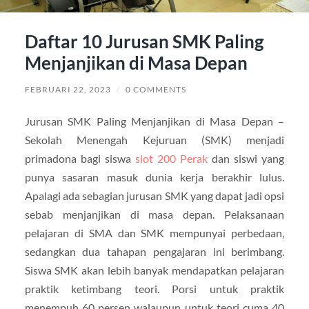
Daftar 10 Jurusan SMK Paling
Menjanjikan di Masa Depan
FEBRUARI 22, 2023
/
0 COMMENTS
Jurusan SMK Paling Menjanjikan di Masa Depan –
Sekolah Menengah Kejuruan (SMK) menjadi
primadona bagi siswa
slot 200 Perak
dan siswi yang
punya sasaran masuk dunia kerja berakhir lulus.
Apalagi ada sebagian jurusan SMK yang dapat jadi opsi
sebab menjanjikan di masa depan. Pelaksanaan
pelajaran di SMA dan SMK mempunyai perbedaan,
sedangkan dua tahapan pengajaran ini berimbang.
Siswa SMK akan lebih banyak mendapatkan pelajaran
praktik ketimbang teori. Porsi untuk praktik
menempuh 60 persen walaupun untuk teori cuma 40