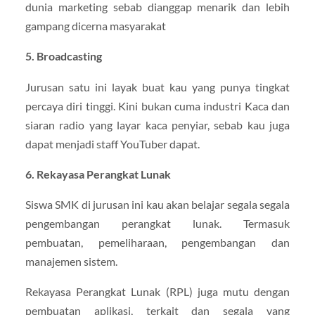
dunia marketing sebab dianggap menarik dan lebih
gampang dicerna masyarakat
5. Broadcasting
Jurusan satu ini layak buat kau yang punya tingkat
percaya diri tinggi. Kini bukan cuma industri Kaca dan
siaran radio yang layar kaca penyiar, sebab kau juga
dapat menjadi staff YouTuber dapat.
6. Rekayasa Perangkat Lunak
Siswa SMK di jurusan ini kau akan belajar segala segala
pengembangan perangkat lunak. Termasuk
pembuatan, pemeliharaan, pengembangan dan
manajemen sistem.
Rekayasa Perangkat Lunak (RPL) juga mutu dengan
pembuatan aplikasi, terkait dan segala yang