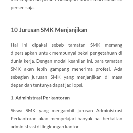
persen saja.
10 Jurusan SMK Menjanjikan
Hal ini dipakai sebab tamatan SMK memang
dipersiapkan untuk mempunyai bekal pengetahuan di
dunia kerja. Dengan modal keahlian ini, para tamatan
SMK akan lebih gampang menerima profesi. Ada
sebagian jurusan SMK yang menjanjikan di masa
depan dan tentunya dapat jadi opsi.
1. Administrasi Perkantoran
Siswa SMK yang mengambil jurusan Administrasi
Perkantoran akan mempelajari banyak hal berkaitan
administrasi di lingkungan kantor.