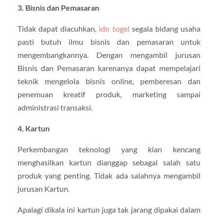
3. Bisnis dan Pemasaran
Tidak dapat diacuhkan,
idn togel
segala bidang usaha
pasti butuh ilmu bisnis dan pemasaran untuk
mengembangkannya. Dengan mengambil jurusan
Bisnis dan Pemasaran karenanya dapat mempelajari
teknik mengelola bisnis online, pemberesan dan
penemuan kreatif produk, marketing sampai
administrasi transaksi.
4. Kartun
Perkembangan teknologi yang kian kencang
menghasilkan kartun dianggap sebagai salah satu
produk yang penting. Tidak ada salahnya mengambil
jurusan Kartun.
Apalagi dikala ini kartun juga tak jarang dipakai dalam