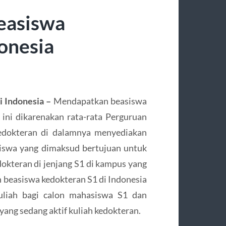
easiswa
onesia
i Indonesia –
Mendapatkan beasiswa
ini dikarenakan rata-rata Perguruan
dokteran di dalamnya menyediakan
iswa yang dimaksud bertujuan untuk
kteran di jenjang S1 di kampus yang
 beasiswa kedokteran S1 di Indonesia
uliah bagi calon mahasiswa S1 dan
ang sedang aktif kuliah kedokteran.