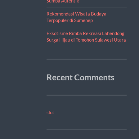
Sumba Autentik
Rekomendasi Wisata Budaya
Terpopuler di Sumenep
Eksotisme Rimba Rekreasi Lahendong:
Surga Hijau di Tomohon Sulawesi Utara
Recent Comments
slot