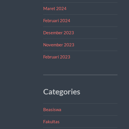
Maret 2024
Februari 2024
Desember 2023
November 2023
Februari 2023
Categories
Beasiswa
Fakultas