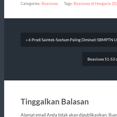
Categories:
Beasiswa
Tags:
Beasiswa di Hongaria 2
« 6 Prodi Saintek-Soshum Paling Diminati SBMPTN 
Beasiswa S1-S3 d
Tinggalkan Balasan
Alamat email Anda tidak akan dipublikasikan.
Ruas