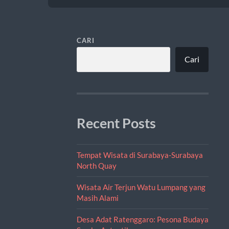
CARI
Cari
Recent Posts
Tempat Wisata di Surabaya-Surabaya
North Quay
Wisata Air Terjun Watu Lumpang yang
Masih Alami
Desa Adat Ratenggaro: Pesona Budaya