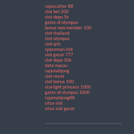
rajascatter 88
slot bet 200
slot depo 5k
gates of olympus
bonus new member 100
slot thailand
slot olympus
slot qris
spaceman slot
slot gacor 777
slot depo 10k
data macau
rajamahjong
slot resmi
slot bonus 100
starlight princess 1000
gates of olympus 1000
rajamahjong88
situs slot
situs slot gacor