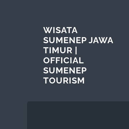
WISATA
SUMENEP JAWA
TIMUR |
OFFICIAL
SUMENEP
TOURISM