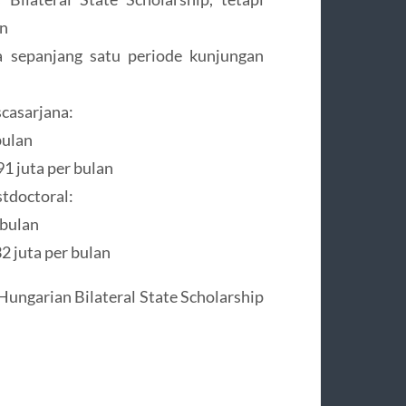
an
a sepanjang satu periode kunjungan
casarjana:
bulan
1 juta per bulan
tdoctoral:
 bulan
 juta per bulan
ungarian Bilateral State Scholarship