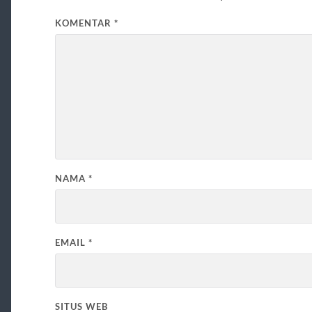
KOMENTAR
*
NAMA
*
EMAIL
*
SITUS WEB