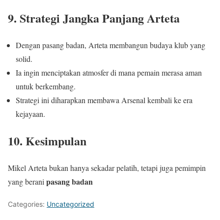
9. Strategi Jangka Panjang Arteta
Dengan pasang badan, Arteta membangun budaya klub yang
solid.
Ia ingin menciptakan atmosfer di mana pemain merasa aman
untuk berkembang.
Strategi ini diharapkan membawa Arsenal kembali ke era
kejayaan.
10. Kesimpulan
Mikel Arteta bukan hanya sekadar pelatih, tetapi juga pemimpin
pasang badan
yang berani
Categories:
Uncategorized