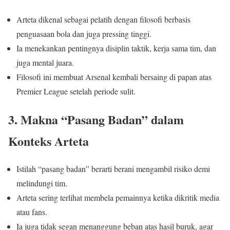
Arteta dikenal sebagai pelatih dengan filosofi berbasis
penguasaan bola dan juga pressing tinggi.
Ia menekankan pentingnya disiplin taktik, kerja sama tim, dan
juga mental juara.
Filosofi ini membuat Arsenal kembali bersaing di papan atas
Premier League setelah periode sulit.
3. Makna “Pasang Badan” dalam
Konteks Arteta
Istilah “pasang badan” berarti berani mengambil risiko demi
melindungi tim.
Arteta sering terlihat membela pemainnya ketika dikritik media
atau fans.
Ia juga tidak segan menanggung beban atas hasil buruk, agar