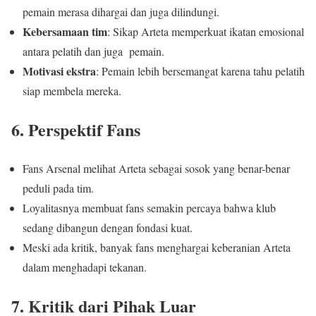
pemain merasa dihargai dan juga dilindungi.
Kebersamaan tim
: Sikap Arteta memperkuat ikatan emosional
antara pelatih dan juga pemain.
Motivasi ekstra
: Pemain lebih bersemangat karena tahu pelatih
siap membela mereka.
6. Perspektif Fans
Fans Arsenal melihat Arteta sebagai sosok yang benar-benar
peduli pada tim.
Loyalitasnya membuat fans semakin percaya bahwa klub
sedang dibangun dengan fondasi kuat.
Meski ada kritik, banyak fans menghargai keberanian Arteta
dalam menghadapi tekanan.
7. Kritik dari Pihak Luar