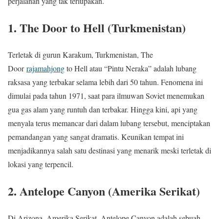
perjalanan yang tak terlupakan.
1. The Door to Hell (Turkmenistan)
Terletak di gurun Karakum, Turkmenistan, The
Door
rajamahjong
to Hell atau “Pintu Neraka” adalah lubang
raksasa yang terbakar selama lebih dari 50 tahun. Fenomena ini
dimulai pada tahun 1971, saat para ilmuwan Soviet menemukan
gua gas alam yang runtuh dan terbakar. Hingga kini, api yang
menyala terus memancar dari dalam lubang tersebut, menciptakan
pemandangan yang sangat dramatis. Keunikan tempat ini
menjadikannya salah satu destinasi yang menarik meski terletak di
lokasi yang terpencil.
2. Antelope Canyon (Amerika Serikat)
Di Arizona, Amerika Serikat, Antelope Canyon adalah sebuah