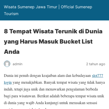
Wisata Sumenep Jawa Timur | Official Sumenep
Tourism
8 Tempat Wisata Terunik di Dunia
yang Harus Masuk Bucket List
Anda
admin
2 tahun ago
Dunia ini penuh dengan keajaiban alam dan kebudayaan
slot777
login
yang menakjubkan. Banyak tempat wisata yang tidak hanya
indah, tetapi juga unik dan menawarkan pengalaman berbeda
bagi para wisatawan. Berikut adalah beberapa tempat wisata unik
di dunia yang wajib Anda kunjungi untuk merasakan sensasi