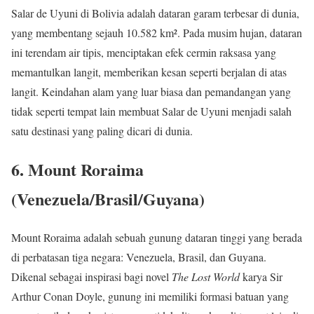
Salar de Uyuni di Bolivia adalah dataran garam terbesar di dunia,
yang membentang sejauh 10.582 km². Pada musim hujan, dataran
ini terendam air tipis, menciptakan efek cermin raksasa yang
memantulkan langit, memberikan kesan seperti berjalan di atas
langit. Keindahan alam yang luar biasa dan pemandangan yang
tidak seperti tempat lain membuat Salar de Uyuni menjadi salah
satu destinasi yang paling dicari di dunia.
6. Mount Roraima
(Venezuela/Brasil/Guyana)
Mount Roraima adalah sebuah gunung dataran tinggi yang berada
di perbatasan tiga negara: Venezuela, Brasil, dan Guyana.
Dikenal sebagai inspirasi bagi novel
The Lost World
karya Sir
Arthur Conan Doyle, gunung ini memiliki formasi batuan yang