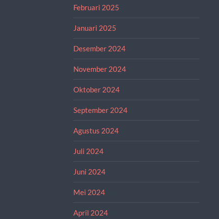
Februari 2025
Januari 2025
Desember 2024
November 2024
Oktober 2024
September 2024
Agustus 2024
Juli 2024
Juni 2024
Mei 2024
April 2024