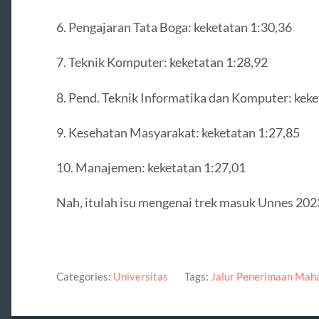
6. Pengajaran Tata Boga: keketatan 1:30,36
7. Teknik Komputer: keketatan 1:28,92
8. Pend. Teknik Informatika dan Komputer: kek
9. Kesehatan Masyarakat: keketatan 1:27,85
10. Manajemen: keketatan 1:27,01
Nah, itulah isu mengenai trek masuk Unnes 202
Categories:
Universitas
Tags:
Jalur Penerimaan Mah