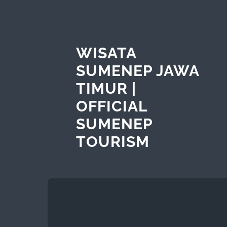
WISATA
SUMENEP JAWA
TIMUR |
OFFICIAL
SUMENEP
TOURISM