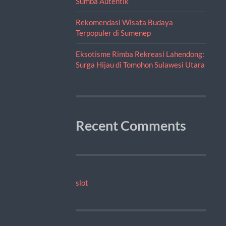
Sumba Autentik
Rekomendasi Wisata Budaya
Terpopuler di Sumenep
Eksotisme Rimba Rekreasi Lahendong:
Surga Hijau di Tomohon Sulawesi Utara
Recent Comments
slot