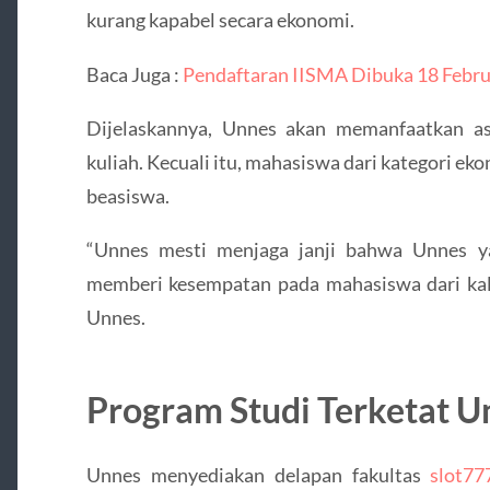
kurang kapabel secara ekonomi.
Baca Juga :
Pendaftaran IISMA Dibuka 18 Febru
Dijelaskannya, Unnes akan memanfaatkan as
kuliah. Kecuali itu, mahasiswa dari kategori ek
beasiswa.
“Unnes mesti menjaga janji bahwa Unnes y
memberi kesempatan pada mahasiswa dari ka
Unnes.
Program Studi Terketat U
Unnes menyediakan delapan fakultas
slot77