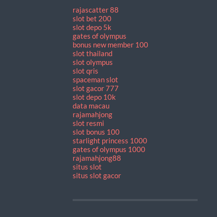
rajascatter 88
slot bet 200
slot depo 5k
gates of olympus
bonus new member 100
slot thailand
slot olympus
slot qris
spaceman slot
slot gacor 777
slot depo 10k
data macau
rajamahjong
slot resmi
slot bonus 100
starlight princess 1000
gates of olympus 1000
rajamahjong88
situs slot
situs slot gacor