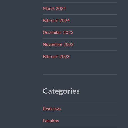
Maret 2024
Februari 2024
Desember 2023
November 2023
Februari 2023
Categories
Beasiswa
Fakultas