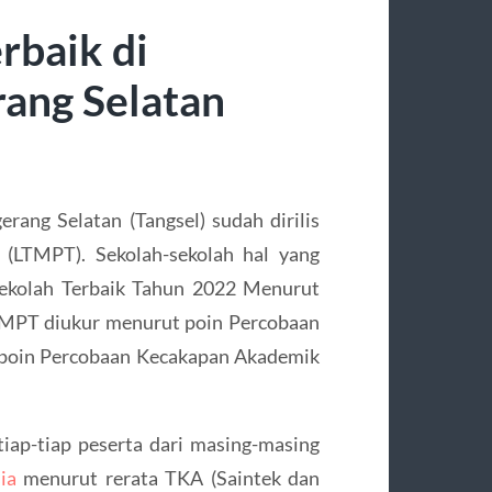
rbaik di
rang Selatan
rang Selatan (Tangsel) sudah dirilis
 (LTMPT). Sekolah-sekolah hal yang
Sekolah Terbaik Tahun 2022 Menurut
TMPT diukur menurut poin Percobaan
n poin Percobaan Kecakapan Akademik
iap-tiap peserta dari masing-masing
ia
menurut rerata TKA (Saintek dan