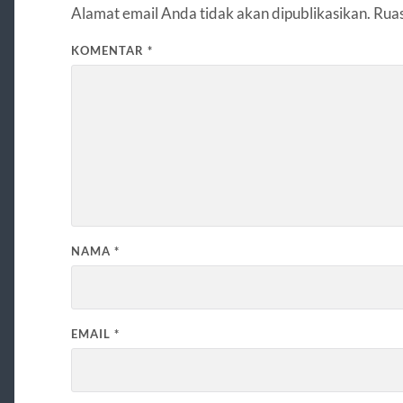
Alamat email Anda tidak akan dipublikasikan.
Ruas
KOMENTAR
*
NAMA
*
EMAIL
*