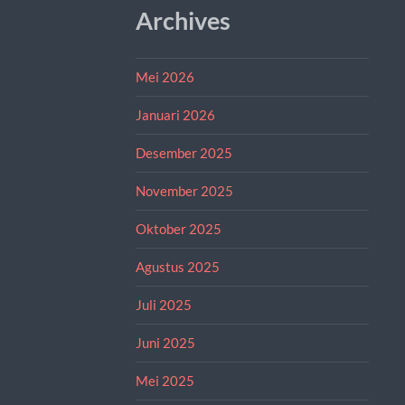
Archives
Mei 2026
Januari 2026
Desember 2025
November 2025
Oktober 2025
Agustus 2025
Juli 2025
Juni 2025
Mei 2025