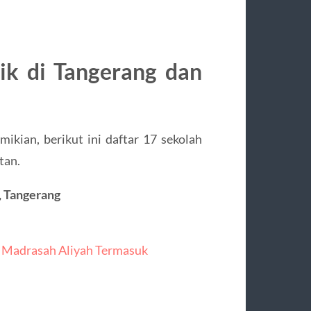
ik di Tangerang dan
ikian, berikut ini daftar 17 sekolah
tan.
, Tangerang
, Madrasah Aliyah Termasuk