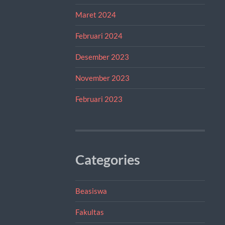
Maret 2024
Februari 2024
Desember 2023
November 2023
Februari 2023
Categories
Beasiswa
Fakultas