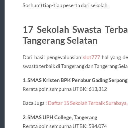
Soshum) tiap-tiap peserta dari sekolah.
17 Sekolah Swasta Terba
Tangerang Selatan
Dari hasil pengevaluasian
slot777
hal yang dem
swasta terbaik di Tangerang dan Tangerang Sela
1. SMAS Kristen BPK Penabur Gading Serpong
Rerata poin sempurna UTBK: 613,312
Baca Juga :
Daftar 15 Sekolah Terbaik Surabaya
2. SMAS UPH College, Tangerang
Rerata poin sempurna UTBK: 584,074