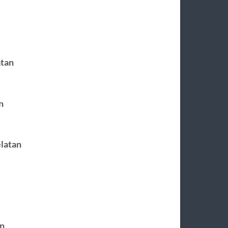
atan
n
latan
an