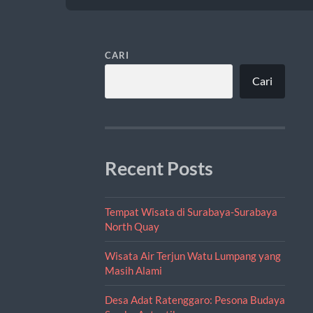
CARI
Cari
Recent Posts
Tempat Wisata di Surabaya-Surabaya
North Quay
Wisata Air Terjun Watu Lumpang yang
Masih Alami
Desa Adat Ratenggaro: Pesona Budaya