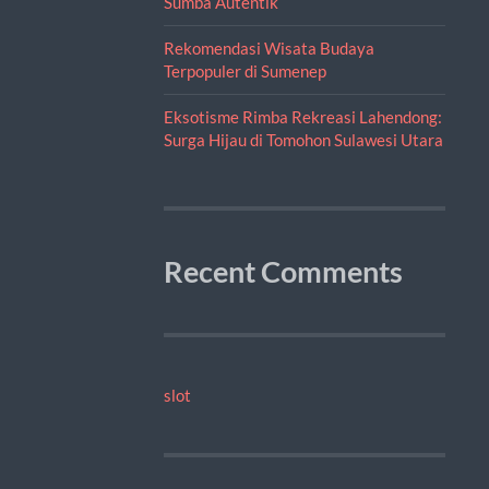
Sumba Autentik
Rekomendasi Wisata Budaya
Terpopuler di Sumenep
Eksotisme Rimba Rekreasi Lahendong:
Surga Hijau di Tomohon Sulawesi Utara
Recent Comments
slot