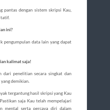
ng pantas dengan sistem skripsi Kau,
tatif.
an ini?
k pengumpulan data lain yang dapat
an kalimat saja!
dari penelitian secara singkat dan
l yang demikian.
nyak tergantung hasil skripsi yang Kau
 Pastikan saja Kau telah mempelajari
an mental serta percaya diri dalam