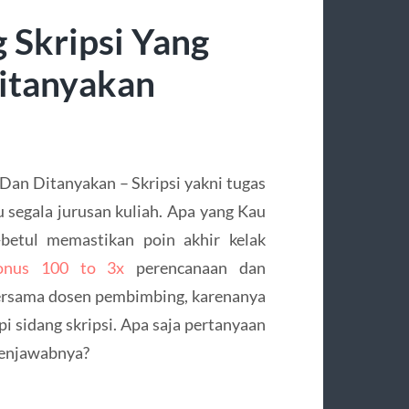
 Skripsi Yang
itanyakan
Dan Ditanyakan – Skripsi yakni tugas
u segala jurusan kuliah. Apa yang Kau
-betul memastikan poin akhir kelak
onus 100 to 3x
perencanaan dan
bersama dosen pembimbing, karenanya
 sidang skripsi. Apa saja pertanyaan
 menjawabnya?