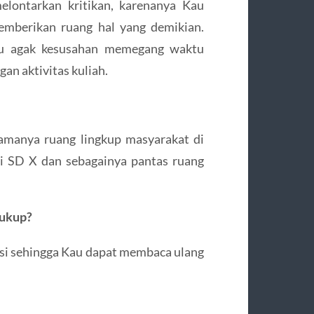
lontarkan kritikan, karenanya Kau
mberikan ruang hal yang demikian.
au agak kesusahan memegang waktu
an aktivitas kuliah.
amanya ruang lingkup masyarakat di
 di SD X dan sebagainya pantas ruang
cukup?
psi sehingga Kau dapat membaca ulang