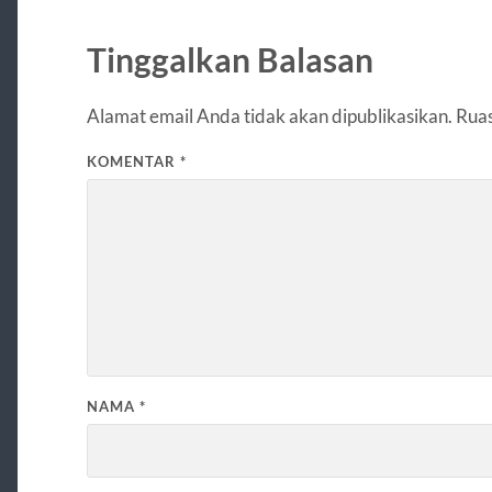
Tinggalkan Balasan
Alamat email Anda tidak akan dipublikasikan.
Ruas
KOMENTAR
*
NAMA
*