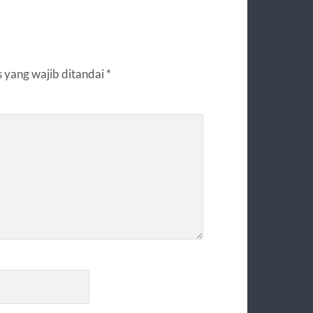
 yang wajib ditandai
*