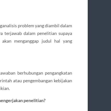
analisis problem yang diambil dalam
ya terjawab dalam penelitian supaya
i akan menganggap judul hal yang
awaban berhubungan pengangkatan
rintah atau pengembangan kebijakan
kian.
mengerjakan penelitian?