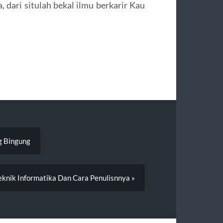
 dari situlah bekal ilmu berkarir Kau
g Bingung
eknik Informatika Dan Cara Penulisnnya »