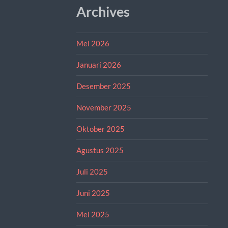
Archives
Mei 2026
Januari 2026
Desember 2025
November 2025
Oktober 2025
Agustus 2025
Juli 2025
Juni 2025
Mei 2025