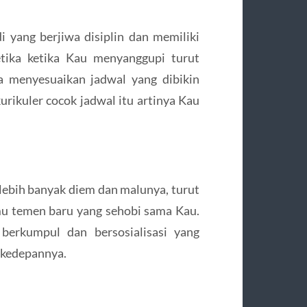
di yang berjiwa disiplin dan memiliki
etika ketika Kau menyanggupi turut
ya menyesuaikan jadwal yang dibikin
urikuler cocok jadwal itu artinya Kau
lebih banyak diem dan malunya, turut
emu temen baru yang sehobi sama Kau.
 berkumpul dan bersosialisasi yang
t kedepannya.