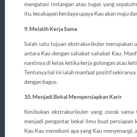
mengatasi rintangan atau tugas yang sepatut
itu, kecakapan berdaya upaya Kau akan maju dan
9. Melatih Kerja Sama
Salah satu tujuan ekstrakurikuler merupakan 
antara Kau dengan sahabat-sahabat Kau. Manfaa
nantinya di kelas ketika kerja golongan atau ket
Tentunya hal ini ialah manfaat positif sekirany
dengan bagus.
10. Menjadi Bekal Mempersiapkan Karir
Kesibukan ekstrakurikuler yang cocok sama t
menjadi pengantar bekal ilmu buat persiapan 
Kau Kau menekuni apa yang Kau menyenangi, a