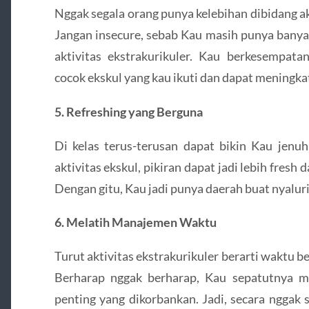
Nggak segala orang punya kelebihan dibidang a
Jangan insecure, sebab Kau masih punya banya
aktivitas ekstrakurikuler. Kau berkesempa
cocok ekskul yang kau ikuti dan dapat meningka
5. Refreshing yang Berguna
Di kelas terus-terusan dapat bikin Kau jenu
aktivitas ekskul, pikiran dapat jadi lebih fresh
Dengan gitu, Kau jadi punya daerah buat nyaluri
6. Melatih Manajemen Waktu
Turut aktivitas ekstrakurikuler berarti waktu b
Berharap nggak berharap, Kau sepatutnya m
penting yang dikorbankan. Jadi, secara nggak