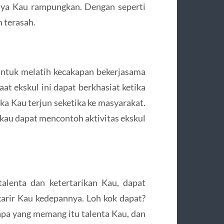
nya Kau rampungkan. Dengan seperti
 terasah.
untuk melatih kecakapan bekerjasama
t ekskul ini dapat berkhasiat ketika
ika Kau terjun seketika ke masyarakat.
a kau dapat mencontoh aktivitas ekskul
alenta dan ketertarikan Kau, dapat
karir Kau kedepannya. Loh kok dapat?
pa yang memang itu talenta Kau, dan