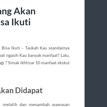
ang Akan
sa Ikuti
Bisa Ikuti – Taukah Kau seandainya
dapat ngasih Kau banyak manfaat? Lalu,
gi ? Simak ikhtisar 10 manfaat ekskul
Akan Didapat
uk melatih dan menambah wawasan