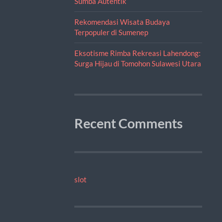
Sumba Autentik
Rekomendasi Wisata Budaya
Terpopuler di Sumenep
Eksotisme Rimba Rekreasi Lahendong:
Surga Hijau di Tomohon Sulawesi Utara
Recent Comments
slot