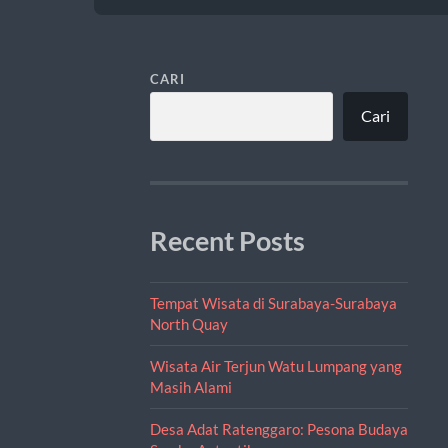
CARI
Cari
Recent Posts
Tempat Wisata di Surabaya-Surabaya
North Quay
Wisata Air Terjun Watu Lumpang yang
Masih Alami
Desa Adat Ratenggaro: Pesona Budaya