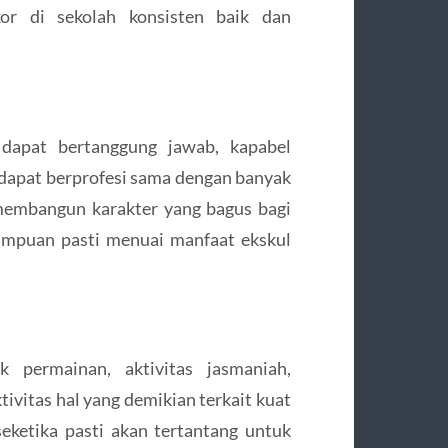
r di sekolah konsisten baik dan
dapat bertanggung jawab, kapabel
dapat berprofesi sama dengan banyak
membangun karakter yang bagus bagi
ampuan pasti menuai manfaat ekskul
 permainan, aktivitas jasmaniah,
tivitas hal yang demikian terkait kuat
seketika pasti akan tertantang untuk