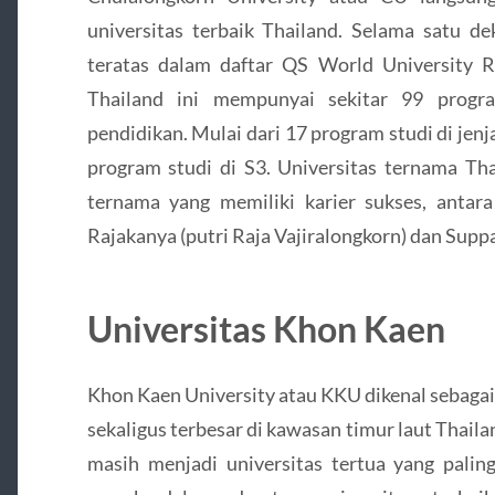
universitas terbaik Thailand. Selama satu d
teratas dalam daftar QS World University Ra
Thailand ini mempunyai sekitar 99 progra
pendidikan. Mulai dari 17 program studi di jenj
program studi di S3. Universitas ternama Tha
ternama yang memiliki karier sukses, antara 
Rajakanya (putri Raja Vajiralongkorn) dan Sup
Universitas Khon Kaen
Khon Kaen University atau KKU dikenal sebagai 
sekaligus terbesar di kawasan timur laut Thail
masih menjadi universitas tertua yang palin