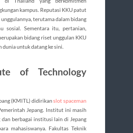
k di Thailand yang berkomitmen
ngkungan kampus. Reputasi KKU patut
i unggulannya, terutama dalam bidang
mu sosial. Sementara itu, pertanian,
merupakan bidang riset unggulan KKU
 dunia untuk datang ke sini.
ute of Technology
bang (KMITL) didirikan
slot spaceman
emerintah Jepang. Institut ini masih
an berbagai institusi lain di Jepang
para mahasiswanya. Fakultas Teknik