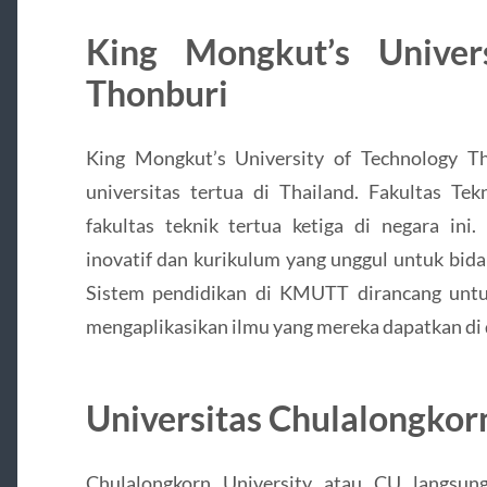
King Mongkut’s Univer
Thonburi
King Mongkut’s University of Technology T
universitas tertua di Thailand. Fakultas Te
fakultas teknik tertua ketiga di negara i
inovatif dan kurikulum yang unggul untuk bidan
Sistem pendidikan di KMUTT dirancang unt
mengaplikasikan ilmu yang mereka dapatkan di d
Universitas Chulalongkor
Chulalongkorn University atau CU langsu