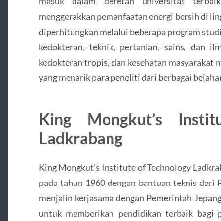
masuk dalam deretan universitas terbai
menggerakkan pemanfaatan energi bersih di li
diperhitungkan melalui beberapa program stud
kedokteran, teknik, pertanian, sains, dan il
kedokteran tropis, dan kesehatan masyarakat 
yang menarik para peneliti dari berbagai belahan
King Mongkut’s Instit
Ladkrabang
King Mongkut’s Institute of Technology Ladkra
pada tahun 1960 dengan bantuan teknis dari P
menjalin kerjasama dengan Pemerintah Jepang d
untuk memberikan pendidikan terbaik bagi 