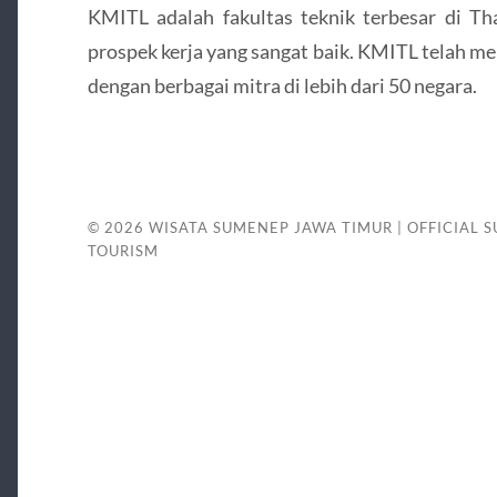
KMITL adalah fakultas teknik terbesar di Th
prospek kerja yang sangat baik. KMITL telah me
dengan berbagai mitra di lebih dari 50 negara.
© 2026
WISATA SUMENEP JAWA TIMUR | OFFICIAL 
TOURISM