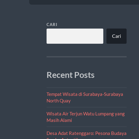
CARI
Cari
Recent Posts
Tempat Wisata di Surabaya-Surabaya
North Quay
Wisata Air Terjun Watu Lumpang yang
Masih Alami
Desa Adat Ratenggaro: Pesona Budaya