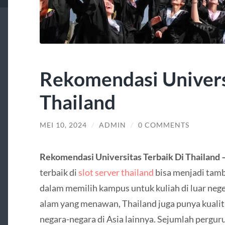
Rekomendasi Univers
Thailand
MEI 10, 2024
/
ADMIN
/
0 COMMENTS
Rekomendasi Universitas Terbaik Di Thailand 
terbaik di
slot server thailand
bisa menjadi tamb
dalam memilih kampus untuk kuliah di luar neg
alam yang menawan, Thailand juga punya kualit
negara-negara di Asia lainnya. Sejumlah perguru