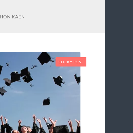
KHON KAEN
STICKY POST