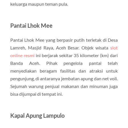
keluarga maupun teman pula.
Pantai Lhok Mee
Pantai Lhok Mee yang berpasir putih terletak di Desa
Lamreh, Masjid Raya, Aceh Besar. Objek wisata
slot
online resmi
ini berjarak sekitar 35 kilometer (km) dari
Banda Aceh. Pihak pengelola pantai telah
menyediakan beragam fasilitas dan atraksi untuk
pengunjung, di antaranya jembatan apung dan net voli.
Sejumah warung penjual makanan dan minuman juga
bisa dijumpai di tempat ini.
Kapal Apung Lampulo