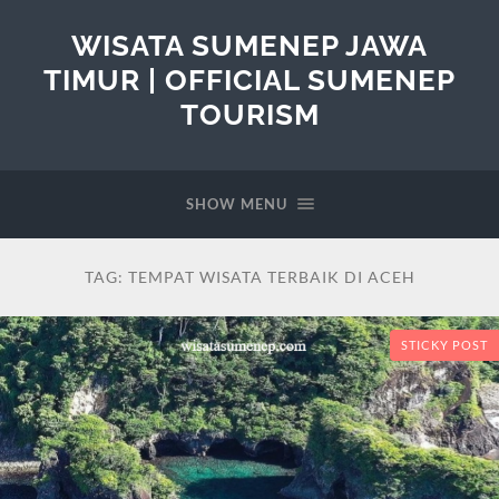
WISATA SUMENEP JAWA
TIMUR | OFFICIAL SUMENEP
TOURISM
SHOW MENU
TAG:
TEMPAT WISATA TERBAIK DI ACEH
STICKY POST