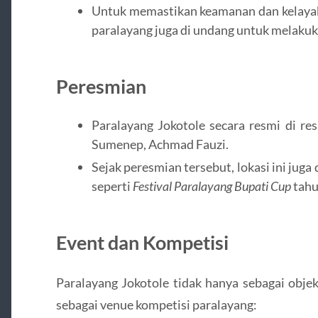
Untuk memastikan keamanan dan kelayaka
paralayang juga di undang untuk melakuka
Peresmian
Paralayang Jokotole secara resmi di r
Sumenep, Achmad Fauzi.
Sejak peresmian tersebut, lokasi ini juga
seperti
Festival Paralayang Bupati Cup
tahu
Event dan Kompetisi
Paralayang Jokotole tidak hanya sebagai objek
sebagai venue kompetisi paralayang: