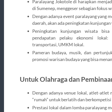
Paralayang Jokotole di harapkan menja
di Sumenep, menggeser sebagian fokus wi
Dengan adanya event paralayang yang me
daerah, akan ada peningkatan kunjungan
Peningkatan kunjungan wisata bisa
pendapatan pelaku ekonomi lokal:
transportasi, UMKM lokal.
Pameran budaya, musik, dan pertunjuka
promosi warisan budaya yang bisa menam
Untuk Olahraga dan Pembinaan
Dengan adanya venue lokal, atlet-atle
“rumah” untuk berlatih dan berkompetisi 
Prestasi lokal dalam lomba paralayang 