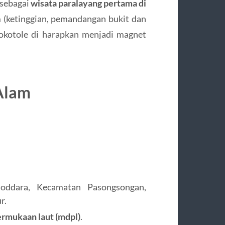
 sebagai
wisata paralayang pertama di
 (ketinggian, pemandangan bukit dan
Jokotole di harapkan menjadi magnet
 Alam
oddara, Kecamatan Pasongsongan,
r.
ermukaan laut (mdpl)
.