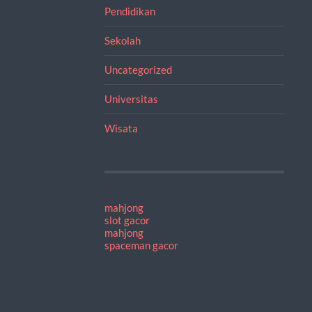
Pendidikan
Sekolah
Uncategorized
Universitas
Wisata
mahjong
slot gacor
mahjong
spaceman gacor