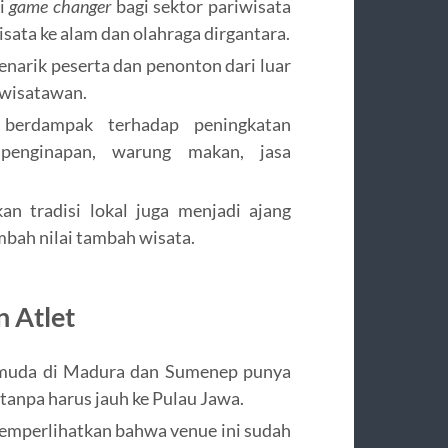
di
game changer
bagi sektor pariwisata
sata ke alam dan olahraga dirgantara.
narik peserta dan penonton dari luar
 wisatawan.
 berdampak terhadap peningkatan
 penginapan, warung makan, jasa
n tradisi lokal juga menjadi ajang
bah nilai tambah wisata.
 Atlet
t muda di Madura dan Sumenep punya
tanpa harus jauh ke Pulau Jawa.
memperlihatkan bahwa venue ini sudah