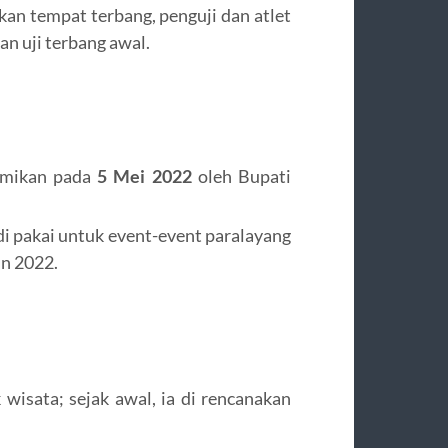
n tempat terbang, penguji dan atlet
n uji terbang awal.
esmikan pada
5 Mei 2022
oleh Bupati
 di pakai untuk event-event paralayang
n 2022.
 wisata; sejak awal, ia di rencanakan