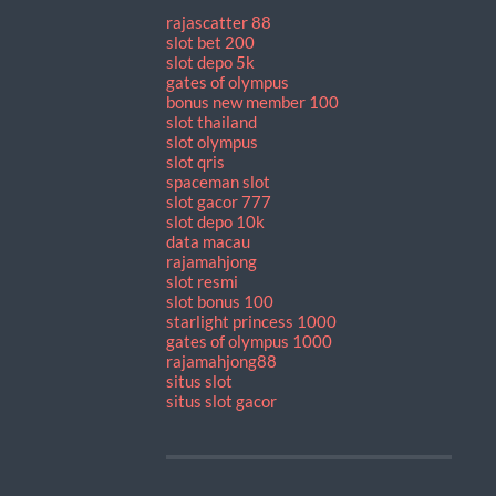
rajascatter 88
slot bet 200
slot depo 5k
gates of olympus
bonus new member 100
slot thailand
slot olympus
slot qris
spaceman slot
slot gacor 777
slot depo 10k
data macau
rajamahjong
slot resmi
slot bonus 100
starlight princess 1000
gates of olympus 1000
rajamahjong88
situs slot
situs slot gacor