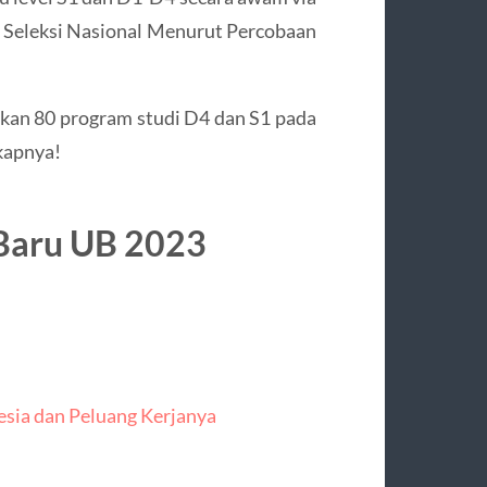
, Seleksi Nasional Menurut Percobaan
rkan 80 program studi D4 dan S1 pada
kapnya!
 Baru UB 2023
nesia dan Peluang Kerjanya