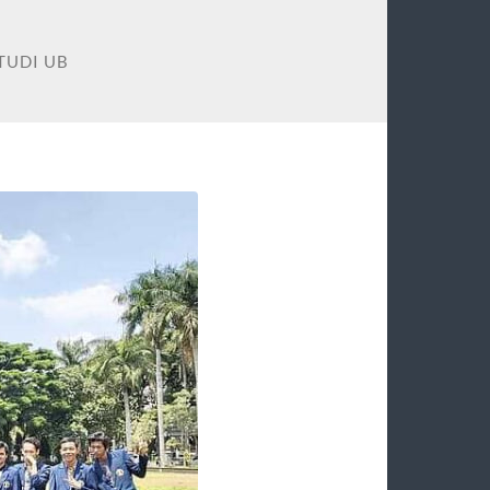
TUDI UB