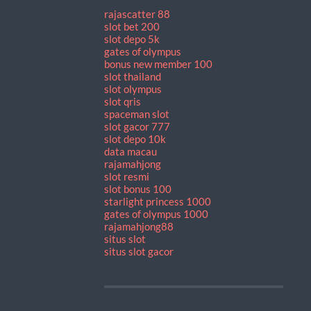
rajascatter 88
slot bet 200
slot depo 5k
gates of olympus
bonus new member 100
slot thailand
slot olympus
slot qris
spaceman slot
slot gacor 777
slot depo 10k
data macau
rajamahjong
slot resmi
slot bonus 100
starlight princess 1000
gates of olympus 1000
rajamahjong88
situs slot
situs slot gacor