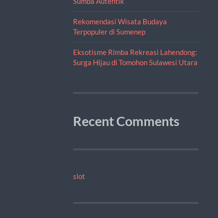
Sumba Autentik
Rekomendasi Wisata Budaya
Terpopuler di Sumenep
Eksotisme Rimba Rekreasi Lahendong:
Surga Hijau di Tomohon Sulawesi Utara
Recent Comments
slot