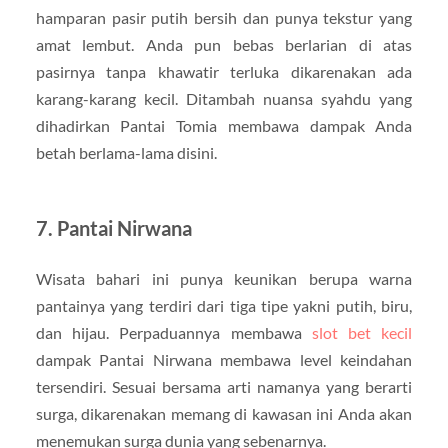
hamparan pasir putih bersih dan punya tekstur yang
amat lembut. Anda pun bebas berlarian di atas
pasirnya tanpa khawatir terluka dikarenakan ada
karang-karang kecil. Ditambah nuansa syahdu yang
dihadirkan Pantai Tomia membawa dampak Anda
betah berlama-lama disini.
7. Pantai Nirwana
Wisata bahari ini punya keunikan berupa warna
pantainya yang terdiri dari tiga tipe yakni putih, biru,
dan hijau. Perpaduannya membawa
slot bet kecil
dampak Pantai Nirwana membawa level keindahan
tersendiri. Sesuai bersama arti namanya yang berarti
surga, dikarenakan memang di kawasan ini Anda akan
menemukan surga dunia yang sebenarnya.