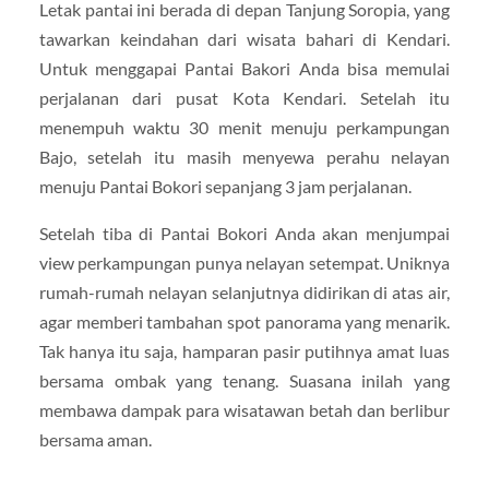
Letak pantai ini berada di depan Tanjung Soropia, yang
tawarkan keindahan dari wisata bahari di Kendari.
Untuk menggapai Pantai Bakori Anda bisa memulai
perjalanan dari pusat Kota Kendari. Setelah itu
menempuh waktu 30 menit menuju perkampungan
Bajo, setelah itu masih menyewa perahu nelayan
menuju Pantai Bokori sepanjang 3 jam perjalanan.
Setelah tiba di Pantai Bokori Anda akan menjumpai
view perkampungan punya nelayan setempat. Uniknya
rumah-rumah nelayan selanjutnya didirikan di atas air,
agar memberi tambahan spot panorama yang menarik.
Tak hanya itu saja, hamparan pasir putihnya amat luas
bersama ombak yang tenang. Suasana inilah yang
membawa dampak para wisatawan betah dan berlibur
bersama aman.