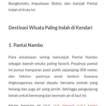
Bungkutoko, Kepulauan Bokor, dan banyak Pantai
indah di Kota ini.
Destinasi Wisata Paling Indah di Kendari
1. Pantai Nambo
Para wisatawan sering menunjuk Pantai Nambo
sebagai daerah wisata paling favorit. Pasalnya pantai
ini punya hamparan pasir putih sepanjang 300 meter,
dan tekstur pasirnya amat lembut. Suasana
lingkungannya damai dipadu bersama ombak yang
tenang dan juga air yang jernih. Sehingga pengunjung
betah untuk berenang dan bermain air di laut ini.
Selain bermain air laut,
slot deposit pulsa tanpa