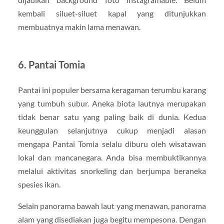
kembali siluet-siluet kapal yang ditunjukkan
membuatnya makin lama menawan.
6. Pantai Tomia
Pantai ini populer bersama keragaman terumbu karang
yang tumbuh subur. Aneka biota lautnya merupakan
tidak benar satu yang paling baik di dunia. Kedua
keunggulan selanjutnya cukup menjadi alasan
mengapa Pantai Tomia selalu diburu oleh wisatawan
lokal dan mancanegara. Anda bisa membuktikannya
melalui aktivitas snorkeling dan berjumpa beraneka
spesies ikan.
Selain panorama bawah laut yang menawan, panorama
alam yang disediakan juga begitu mempesona. Dengan