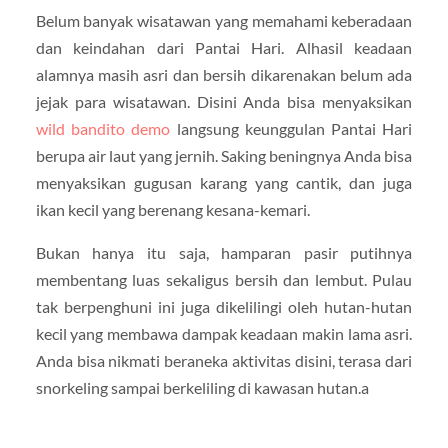
Belum banyak wisatawan yang memahami keberadaan
dan keindahan dari Pantai Hari. Alhasil keadaan
alamnya masih asri dan bersih dikarenakan belum ada
jejak para wisatawan. Disini Anda bisa menyaksikan
wild bandito demo
langsung keunggulan Pantai Hari
berupa air laut yang jernih. Saking beningnya Anda bisa
menyaksikan gugusan karang yang cantik, dan juga
ikan kecil yang berenang kesana-kemari.
Bukan hanya itu saja, hamparan pasir putihnya
membentang luas sekaligus bersih dan lembut. Pulau
tak berpenghuni ini juga dikelilingi oleh hutan-hutan
kecil yang membawa dampak keadaan makin lama asri.
Anda bisa nikmati beraneka aktivitas disini, terasa dari
snorkeling sampai berkeliling di kawasan hutan.a