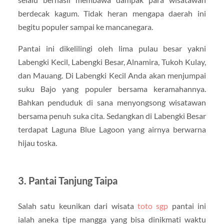
berdecak kagum. Tidak heran mengapa daerah ini
begitu populer sampai ke mancanegara.
Pantai ini dikelilingi oleh lima pulau besar yakni
Labengki Kecil, Labengki Besar, Alnamira, Tukoh Kulay,
dan Mauang. Di Labengki Kecil Anda akan menjumpai
suku Bajo yang populer bersama keramahannya.
Bahkan penduduk di sana menyongsong wisatawan
bersama penuh suka cita. Sedangkan di Labengki Besar
terdapat Laguna Blue Lagoon yang airnya berwarna
hijau toska.
3. Pantai Tanjung Taipa
Salah satu keunikan dari wisata
toto sgp
pantai ini
ialah aneka tipe mangga yang bisa dinikmati waktu