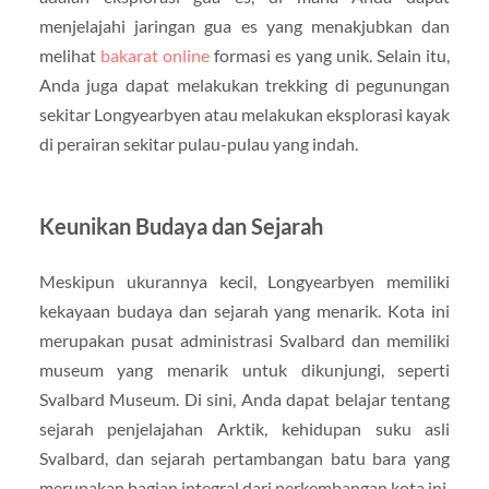
menjelajahi jaringan gua es yang menakjubkan dan
melihat
bakarat online
formasi es yang unik. Selain itu,
Anda juga dapat melakukan trekking di pegunungan
sekitar Longyearbyen atau melakukan eksplorasi kayak
di perairan sekitar pulau-pulau yang indah.
Keunikan Budaya dan Sejarah
Meskipun ukurannya kecil, Longyearbyen memiliki
kekayaan budaya dan sejarah yang menarik. Kota ini
merupakan pusat administrasi Svalbard dan memiliki
museum yang menarik untuk dikunjungi, seperti
Svalbard Museum. Di sini, Anda dapat belajar tentang
sejarah penjelajahan Arktik, kehidupan suku asli
Svalbard, dan sejarah pertambangan batu bara yang
merupakan bagian integral dari perkembangan kota ini.