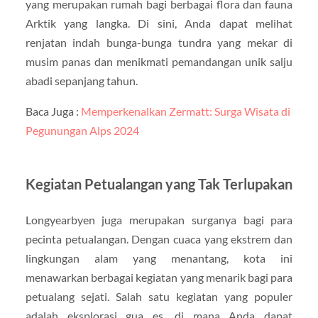
yang merupakan rumah bagi berbagai flora dan fauna
Arktik yang langka. Di sini, Anda dapat melihat
renjatan indah bunga-bunga tundra yang mekar di
musim panas dan menikmati pemandangan unik salju
abadi sepanjang tahun.
Baca Juga :
Memperkenalkan Zermatt: Surga Wisata di
Pegunungan Alps 2024
Kegiatan Petualangan yang Tak Terlupakan
Longyearbyen juga merupakan surganya bagi para
pecinta petualangan. Dengan cuaca yang ekstrem dan
lingkungan alam yang menantang, kota ini
menawarkan berbagai kegiatan yang menarik bagi para
petualang sejati. Salah satu kegiatan yang populer
adalah eksplorasi gua es, di mana Anda dapat