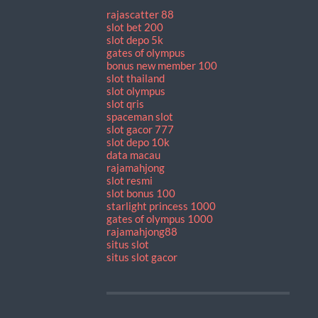
rajascatter 88
slot bet 200
slot depo 5k
gates of olympus
bonus new member 100
slot thailand
slot olympus
slot qris
spaceman slot
slot gacor 777
slot depo 10k
data macau
rajamahjong
slot resmi
slot bonus 100
starlight princess 1000
gates of olympus 1000
rajamahjong88
situs slot
situs slot gacor