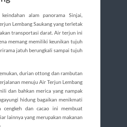
 keindahan alam panorama Sinjai,
Terjun Lembang Saukang yang terletak
an transportasi darat. Air terjun ini
rena memang memiliki keunikan tujuh
berirama jatuh berungkali sampai tujuh
temukan, durian ottong dan rambutan
perjalanan menuju Air Terjun Lembang
vanili dan bahkan merica yang nampak
ngayungi hidung bagaikan menikmati
nan cengkeh dan cacao ini membuat
liar lainnya yang merupakan makanan
.