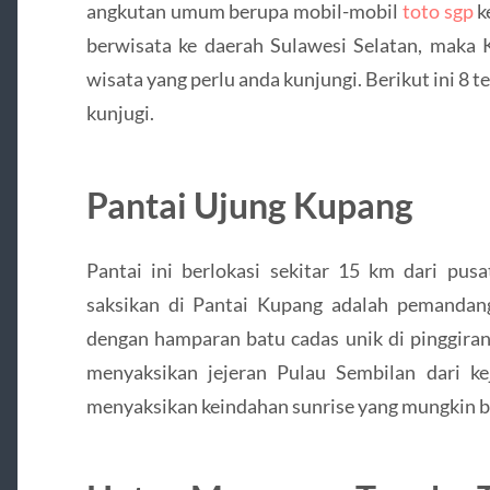
angkutan umum berupa mobil-mobil
toto sgp
k
berwisata ke daerah Sulawesi Selatan, maka K
wisata yang perlu anda kunjungi. Berikut ini 8 t
kunjugi.
Pantai Ujung Kupang
Pantai ini berlokasi sekitar 15 km dari pus
saksikan di Pantai Kupang adalah pemanda
dengan hamparan batu cadas unik di pinggiran
menyaksikan jejeran Pulau Sembilan dari kej
menyaksikan keindahan sunrise yang mungkin b