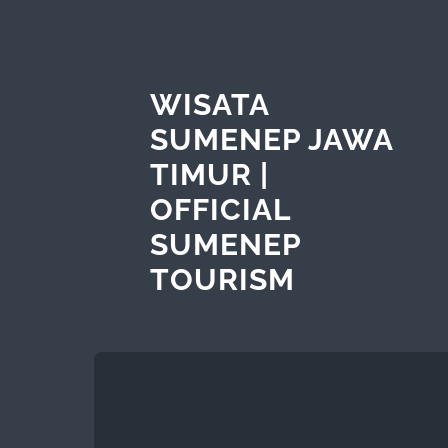
WISATA
SUMENEP JAWA
TIMUR |
OFFICIAL
SUMENEP
TOURISM