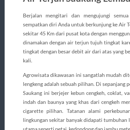
Berjalan mengitari dan mengujungi semua
sempatkan diri Anda untuk berkunjung ke Air 
sekitar 45 Km dari pusat kota dengan menggunak
dinamakan dengan air terjun tujuh tingkat ka
tingkat dengan besar debit air dari atas yang 
kali.
Agrowisata dikawasan ini sangatlah mudah di
lengkeng adalah sebuah pilihan. Di sepanjang 
Saukang ini berjejer kebun cengkeh, coklat, 
indah dan baunya yang khas dari cengkeh me
cigarette pilihan. Tatanan alami perkebu
lingkungan sekitar banyak didapati tumbuhan 
utama seperti petai, kedondong dan jambu mete