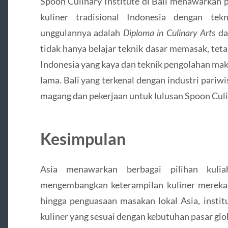
Spoon Culinary Institute di Bali menawarkan 
kuliner tradisional Indonesia dengan tekn
unggulannya adalah
Diploma in Culinary Arts
d
tidak hanya belajar teknik dasar memasak, te
Indonesia yang kaya dan teknik pengolahan mak
lama. Bali yang terkenal dengan industri pari
magang dan pekerjaan untuk lulusan Spoon Culin
Kesimpulan
Asia menawarkan berbagai pilihan kuli
mengembangkan keterampilan kuliner mereka.
hingga penguasaan masakan lokal Asia, instit
kuliner yang sesuai dengan kebutuhan pasar glob