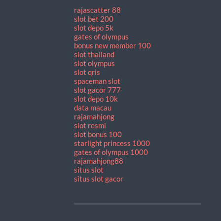
rajascatter 88
slot bet 200
slot depo 5k
gates of olympus
bonus new member 100
slot thailand
slot olympus
slot qris
spaceman slot
slot gacor 777
slot depo 10k
data macau
rajamahjong
slot resmi
slot bonus 100
starlight princess 1000
gates of olympus 1000
rajamahjong88
situs slot
situs slot gacor