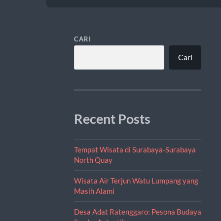
CARI
Cari
Recent Posts
Tempat Wisata di Surabaya-Surabaya
North Quay
Wisata Air Terjun Watu Lumpang yang
Masih Alami
Desa Adat Ratenggaro: Pesona Budaya