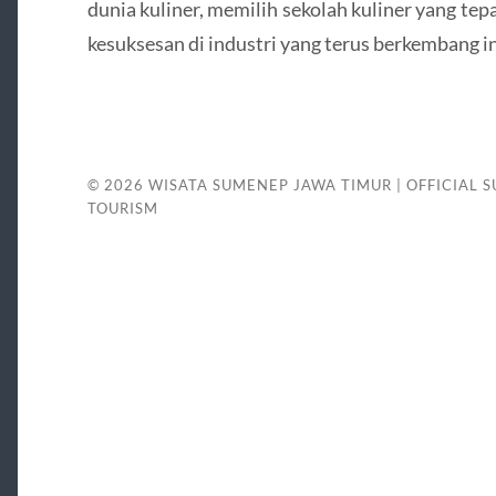
dunia kuliner, memilih sekolah kuliner yang te
kesuksesan di industri yang terus berkembang in
© 2026
WISATA SUMENEP JAWA TIMUR | OFFICIAL 
TOURISM