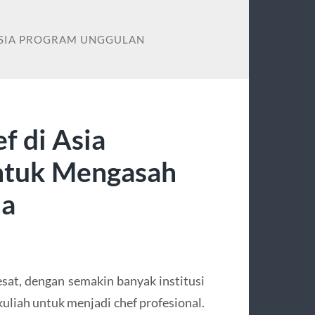
 ASIA PROGRAM UNGGULAN
f di Asia
ntuk Mengasah
da
esat, dengan semakin banyak institusi
liah untuk menjadi chef profesional.