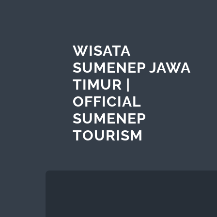
WISATA
SUMENEP JAWA
TIMUR |
OFFICIAL
SUMENEP
TOURISM