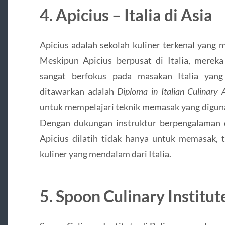
4.
Apicius – Italia di Asia
Apicius adalah sekolah kuliner terkenal yang 
Meskipun Apicius berpusat di Italia, mere
sangat berfokus pada masakan Italia yang
ditawarkan adalah
Diploma in Italian Culinary 
untuk mempelajari teknik memasak yang diguna
Dengan dukungan instruktur berpengalaman da
Apicius dilatih tidak hanya untuk memasak,
kuliner yang mendalam dari Italia.
5.
Spoon Culinary Institute