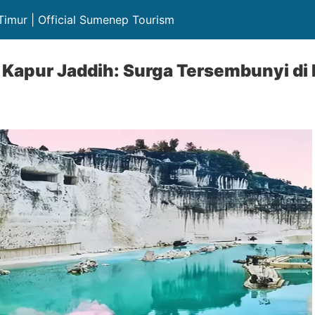
imur | Official Sumenep Tourism
 Kapur Jaddih: Surga Tersembunyi di