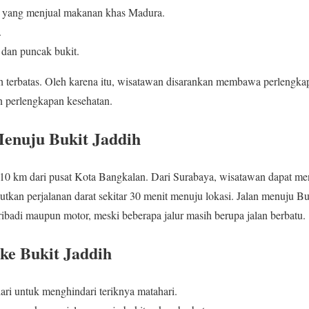
 yang menjual makanan khas Madura.
.
 dan puncak bukit.
ih terbatas. Oleh karena itu, wisatawan disarankan membawa perlengkapa
 perlengkapan kesehatan.
Menuju Bukit Jaddih
ar 10 km dari pusat Kota Bangkalan. Dari Surabaya, wisatawan dapat m
kan perjalanan darat sekitar 30 menit menuju lokasi. Jalan menuju B
ibadi maupun motor, meski beberapa jalur masih berupa jalan berbatu.
ke Bukit Jaddih
hari untuk menghindari teriknya matahari.