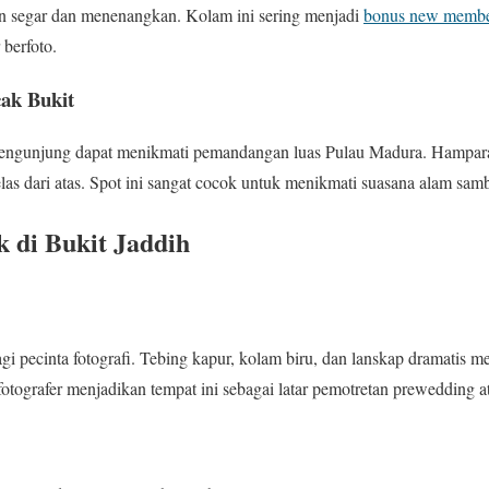
n segar dan menenangkan. Kolam ini sering menjadi
bonus new memb
 berfoto.
ak Bukit
 pengunjung dapat menikmati pemandangan luas Pulau Madura. Hampa
jelas dari atas. Spot ini sangat cocok untuk menikmati suasana alam sambi
k di Bukit Jaddih
gi pecinta fotografi. Tebing kapur, kolam biru, dan lanskap dramatis m
otografer menjadikan tempat ini sebagai latar pemotretan prewedding a