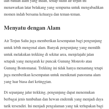
dan batuan alam yang indah, setiap sudut air terjun ini
menawarkan latar belakang yang sempurna untuk mengabadikan
momen indah bersama keluarga dan teman-teman.
Menyatu dengan Alam
Air Terjun Saliu juga memberikan kesempatan bagi pengunjung
untuk lebih mengenal alam. Banyak pengunjung yang memilih
untuk melakukan trekking di sekitar area, menjelajahi jalan
setapak yang mengarah ke puncak Gunung Monrolo atau
Gunung Bontomanai. Trekking ini tidak hanya menantang tetapi
juga memberikan kesempatan untuk menikmati panorama alam
yang luar biasa dari ketinggian.
Di sepanjang jalur trekking, pengunjung dapat menemukan
berbagai jenis tumbuhan dan hewan endemik yang menjadi daya
tarik tersendiri. Ini menjadi pengalaman yang tak terlupakan bagi