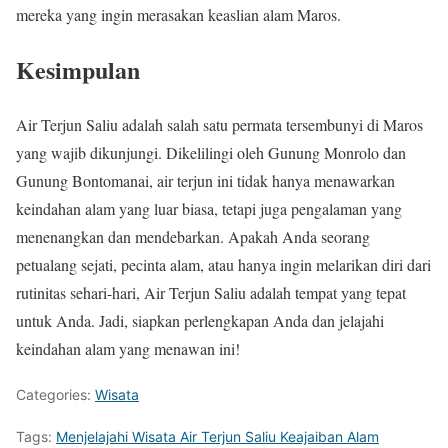
mereka yang ingin merasakan keaslian alam Maros.
Kesimpulan
Air Terjun Saliu adalah salah satu permata tersembunyi di Maros
yang wajib dikunjungi. Dikelilingi oleh Gunung Monrolo dan
Gunung Bontomanai, air terjun ini tidak hanya menawarkan
keindahan alam yang luar biasa, tetapi juga pengalaman yang
menenangkan dan mendebarkan. Apakah Anda seorang
petualang sejati, pecinta alam, atau hanya ingin melarikan diri dari
rutinitas sehari-hari, Air Terjun Saliu adalah tempat yang tepat
untuk Anda. Jadi, siapkan perlengkapan Anda dan jelajahi
keindahan alam yang menawan ini!
Categories:
Wisata
Tags:
Menjelajahi Wisata Air Terjun Saliu Keajaiban Alam