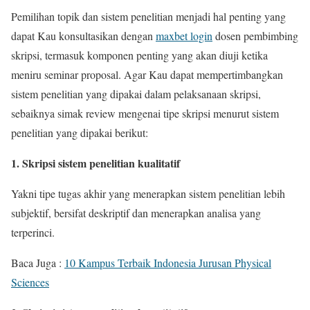
Pemilihan topik dan sistem penelitian menjadi hal penting yang
dapat Kau konsultasikan dengan
maxbet login
dosen pembimbing
skripsi, termasuk komponen penting yang akan diuji ketika
meniru seminar proposal. Agar Kau dapat mempertimbangkan
sistem penelitian yang dipakai dalam pelaksanaan skripsi,
sebaiknya simak review mengenai tipe skripsi menurut sistem
penelitian yang dipakai berikut:
1. Skripsi sistem penelitian kualitatif
Yakni tipe tugas akhir yang menerapkan sistem penelitian lebih
subjektif, bersifat deskriptif dan menerapkan analisa yang
terperinci.
Baca Juga :
10 Kampus Terbaik Indonesia Jurusan Physical
Sciences