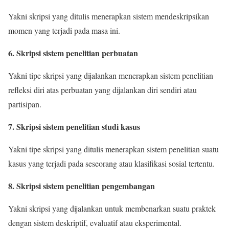
Yakni skripsi yang ditulis menerapkan sistem mendeskripsikan
momen yang terjadi pada masa ini.
6. Skripsi sistem penelitian perbuatan
Yakni tipe skripsi yang dijalankan menerapkan sistem penelitian
refleksi diri atas perbuatan yang dijalankan diri sendiri atau
partisipan.
7. Skripsi sistem penelitian studi kasus
Yakni tipe skripsi yang ditulis menerapkan sistem penelitian suatu
kasus yang terjadi pada seseorang atau klasifikasi sosial tertentu.
8. Skripsi sistem penelitian pengembangan
Yakni skripsi yang dijalankan untuk membenarkan suatu praktek
dengan sistem deskriptif, evaluatif atau eksperimental.