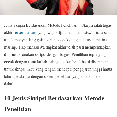
Jenis Skripsi Berdasarkan Metode Penelitian – Skripsi ialah tugas
akhir
server thailand
yang wajib dijalankan mahasiswa strata satu
untuk menyandang gelar sarjana cocok dengan jurusan masing-
masing. Tiap mahasiswa tingkat akhir telah pasti mempersiapkan
diri melaksanakan skripsi dengan bagus. Pemilihan topik yang
cocok dengan mata kuliah paling disukai betul-betul disarankan
untuk skripsi. Kau yang tengah mencapai pengajaran tinggi harus
tahu tipe skripsi dengan sistem penelitian yang dipakai lebih
dahulu.
10 Jenis Skripsi Berdasarkan Metode
Penelitian